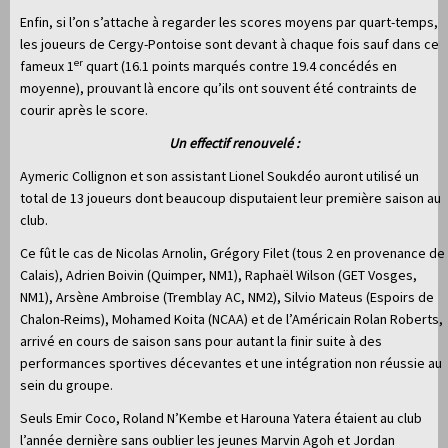
Enfin, si l’on s’attache à regarder les scores moyens par quart-temps,
les joueurs de Cergy-Pontoise sont devant à chaque fois sauf dans ce
er
fameux 1
quart (16.1 points marqués contre 19.4 concédés en
moyenne), prouvant là encore qu’ils ont souvent été contraints de
courir après le score.
Un effectif renouvelé :
Aymeric Collignon et son assistant Lionel Soukdéo auront utilisé un
total de 13 joueurs dont beaucoup disputaient leur première saison au
club.
Ce fût le cas de Nicolas Arnolin, Grégory Filet (tous 2 en provenance de
Calais), Adrien Boivin (Quimper, NM1), Raphaël Wilson (GET Vosges,
NM1), Arsène Ambroise (Tremblay AC, NM2), Silvio Mateus (Espoirs de
Chalon-Reims), Mohamed Koita (NCAA) et de l’Américain Rolan Roberts,
arrivé en cours de saison sans pour autant la finir suite à des
performances sportives décevantes et une intégration non réussie au
sein du groupe.
Seuls Emir Coco, Roland N’Kembe et Harouna Yatera étaient au club
l’année dernière sans oublier les jeunes Marvin Agoh et Jordan