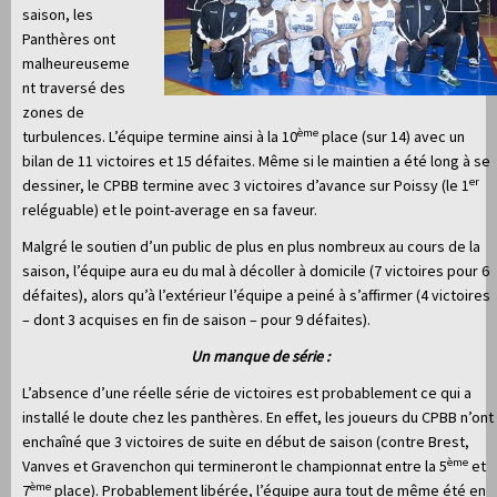
saison, les
Panthères ont
malheureuseme
nt traversé des
zones de
ème
turbulences. L’équipe termine ainsi à la 10
place (sur 14) avec un
bilan de 11 victoires et 15 défaites. Même si le maintien a été long à se
er
dessiner, le CPBB termine avec 3 victoires d’avance sur Poissy (le 1
reléguable) et le point-average en sa faveur.
Malgré le soutien d’un public de plus en plus nombreux au cours de la
saison, l’équipe aura eu du mal à décoller à domicile (7 victoires pour 6
défaites), alors qu’à l’extérieur l’équipe a peiné à s’affirmer (4 victoires
– dont 3 acquises en fin de saison – pour 9 défaites).
Un manque de série :
L’absence d’une réelle série de victoires est probablement ce qui a
installé le doute chez les panthères. En effet, les joueurs du CPBB n’ont
enchaîné que 3 victoires de suite en début de saison (contre Brest,
ème
Vanves et Gravenchon qui termineront le championnat entre la 5
et
ème
7
place). Probablement libérée, l’équipe aura tout de même été en