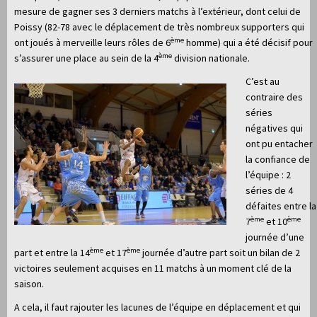
mesure de gagner ses 3 derniers matchs à l’extérieur, dont celui de
Poissy (82-78 avec le déplacement de très nombreux supporters qui
ème
ont joués à merveille leurs rôles de 6
homme) qui a été décisif pour
ème
s’assurer une place au sein de la 4
division nationale.
C’est au
contraire des
séries
négatives qui
ont pu entacher
la confiance de
l’équipe : 2
séries de 4
défaites entre la
ème
ème
7
et 10
journée d’une
ème
ème
part et entre la 14
et 17
journée d’autre part soit un bilan de 2
victoires seulement acquises en 11 matchs à un moment clé de la
saison.
A cela, il faut rajouter les lacunes de l’équipe en déplacement et qui