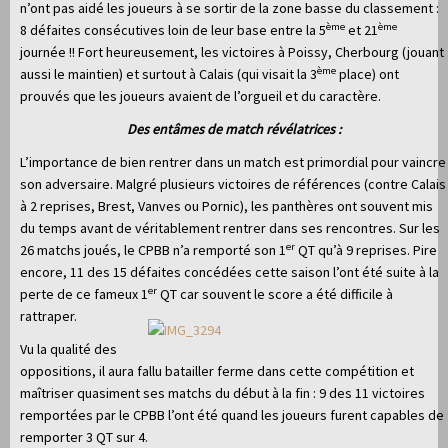
n’ont pas aidé les joueurs à se sortir de la zone basse du classement :
ème
ème
8 défaites consécutives loin de leur base entre la 5
et 21
journée !! Fort heureusement, les victoires à Poissy, Cherbourg (jouant
ème
aussi le maintien) et surtout à Calais (qui visait la 3
place) ont
prouvés que les joueurs avaient de l’orgueil et du caractère.
Des entâmes de match révélatrices :
L’importance de bien rentrer dans un match est primordial pour vaincre
son adversaire. Malgré plusieurs victoires de références (contre Calais
à 2 reprises, Brest, Vanves ou Pornic), les panthères ont souvent mis
du temps avant de véritablement rentrer dans ses rencontres. Sur les
er
26 matchs joués, le CPBB n’a remporté son 1
QT qu’à 9 reprises. Pire
encore, 11 des 15 défaites concédées cette saison l’ont été suite à la
er
perte de ce fameux 1
QT car souvent le score a été difficile à
rattraper.
Vu la qualité des
oppositions, il aura fallu batailler ferme dans cette compétition et
maîtriser quasiment ses matchs du début à la fin : 9 des 11 victoires
remportées par le CPBB l’ont été quand les joueurs furent capables de
remporter 3 QT sur 4.