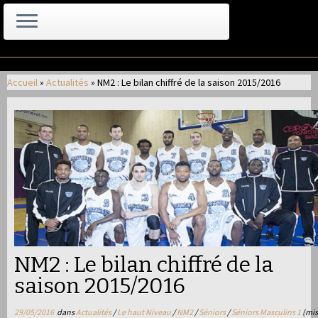
Passer
au
Accueil
»
Actualités
»
NM2 : Le bilan chiffré de la saison 2015/2016
contenu
NM2 : Le bilan chiffré de la
saison 2015/2016
29/05/2016
dans
Actualités
/
Le haut Niveau
/
NM2
/
Séniors
/
Séniors Masculins 1
(mis