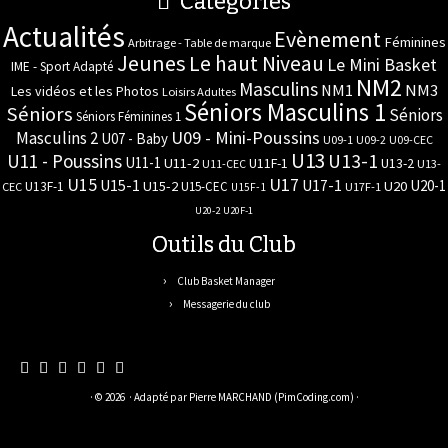
Catégories
Actualités
Evènement
Féminines
Arbitrage - Table de marque
Jeunes
Le haut Niveau
Le Mini Basket
IME - Sport Adapté
NM2
Masculins
NM3
NM1
Les vidéos et les Photos
Loisirs Adultes
Séniors Masculins 1
Séniors
Séniors
Séniors Féminines 1
U09 - Mini-Poussins
Masculins 2
U07 - Baby
U09-1
U09-2
U09-CEC
U13
U11 - Poussins
U13-1
U11-1
U11-2
U11F-1
U13-2
U11-CEC
U13-
U17
U15
U15-1
U17-1
U20-1
U15-2
U20
U13F-1
U15-CEC
CEC
U17F-1
U15F-1
U20-2
U20F-1
Outils du Club
Club Basket Manager
Messagerie du club
· © 2026
· Adapté par
Pierre MARCHAND (PimCoding.com)
·