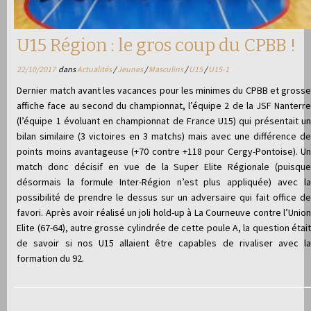
U15 Région : le gros coup du CPBB !
22/10/2017
dans
Actualités
/
Jeunes
/
Masculins
/
U15
/
U15-1
Dernier match avant les vacances pour les minimes du CPBB et grosse
affiche face au second du championnat, l’équipe 2 de la JSF Nanterre
(l’équipe 1 évoluant en championnat de France U15) qui présentait un
bilan similaire (3 victoires en 3 matchs) mais avec une différence de
points moins avantageuse (+70 contre +118 pour Cergy-Pontoise). Un
match donc décisif en vue de la Super Elite Régionale (puisque
désormais la formule Inter-Région n’est plus appliquée) avec la
possibilité de prendre le dessus sur un adversaire qui fait office de
favori. Après avoir réalisé un joli hold-up à La Courneuve contre l’Union
Elite (67-64), autre grosse cylindrée de cette poule A, la question était
de savoir si nos U15 allaient être capables de rivaliser avec la
formation du 92.