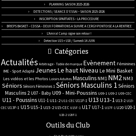
PLANNING SAISON 2025-2026
DETECTIONS / SEANCE D’ESSAI – SAISON 2025-2026
INSCRIPTION SPARTIATES – LA PROCEDURE
BPJEPS BASKET – CDSSA – DEUX FORMATIONS A SUIVRE A CERGY-PONTOISE A LA RENTREE
L’Amiral Camp signe son retour !
Detection U15 + U18 / Samedi 14 JUIN
Catégories
Actualités
Evènement
Féminines
Arbitrage - Table de marque
Jeunes
Le haut Niveau
Le Mini Basket
IME - Sport Adapté
NM2
Masculins
NM3
NM1
Les vidéos et les Photos
Loisirs Adultes
Séniors Masculins 1
Séniors
Séniors
Séniors Féminines 1
U09 - Mini-Poussins
Masculins 2
U07 - Baby
U09-1
U09-2
U09-CEC
U13
U11 - Poussins
U13-1
U11-1
U11-2
U11F-1
U13-2
U11-CEC
U13-
U17
U15
U15-1
U17-1
U20-1
U15-2
U20
U13F-1
U15-CEC
CEC
U17F-1
U15F-1
U20-2
U20F-1
Outils du Club