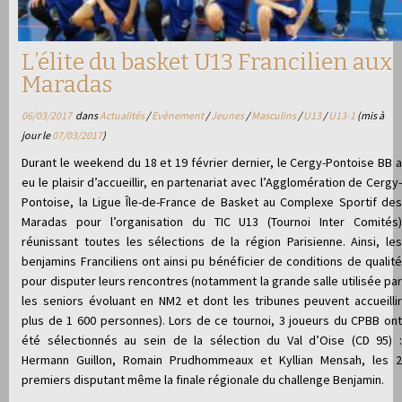
L’élite du basket U13 Francilien aux
Maradas
06/03/2017
dans
Actualités
/
Evènement
/
Jeunes
/
Masculins
/
U13
/
U13-1
(mis à
jour le
07/03/2017
)
Durant le weekend du 18 et 19 février dernier, le Cergy-Pontoise BB a
eu le plaisir d’accueillir, en partenariat avec l’Agglomération de Cergy-
Pontoise, la Ligue Île-de-France de Basket au Complexe Sportif des
Maradas pour l’organisation du TIC U13 (Tournoi Inter Comités)
réunissant toutes les sélections de la région Parisienne. Ainsi, les
benjamins Franciliens ont ainsi pu bénéficier de conditions de qualité
pour disputer leurs rencontres (notamment la grande salle utilisée par
les seniors évoluant en NM2 et dont les tribunes peuvent accueillir
plus de 1 600 personnes). Lors de ce tournoi, 3 joueurs du CPBB ont
été sélectionnés au sein de la sélection du Val d’Oise (CD 95) :
Hermann Guillon, Romain Prudhommeaux et Kyllian Mensah, les 2
premiers disputant même la finale régionale du challenge Benjamin.