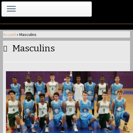
Passer
au
Accueil
»
Masculins
contenu
Masculins