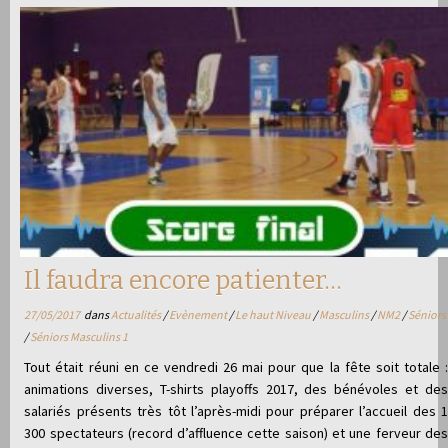
Il faudra encore patienter…
27/05/2017
dans
Actualités
/
Evènement
/
Le haut Niveau
/
Masculins
/
NM2
/
Séniors
/
Séniors Masculins 1
Tout était réuni en ce vendredi 26 mai pour que la fête soit totale :
animations diverses, T-shirts playoffs 2017, des bénévoles et des
salariés présents très tôt l’après-midi pour préparer l’accueil des 1
300 spectateurs (record d’affluence cette saison) et une ferveur des