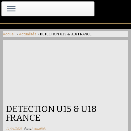
Passer
au
Accueil
»
Actualités
»
DETECTION U15 & U18 FRANCE
contenu
DETECTION U15 & U18
FRANCE
11/04/2023
dans
Actualités