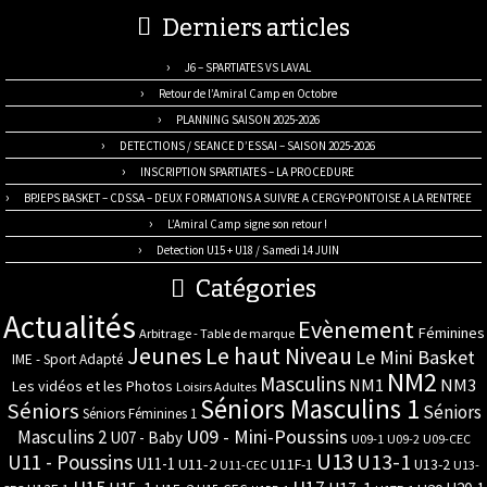
Derniers articles
J6 – SPARTIATES VS LAVAL
Retour de l’Amiral Camp en Octobre
PLANNING SAISON 2025-2026
DETECTIONS / SEANCE D’ESSAI – SAISON 2025-2026
INSCRIPTION SPARTIATES – LA PROCEDURE
BPJEPS BASKET – CDSSA – DEUX FORMATIONS A SUIVRE A CERGY-PONTOISE A LA RENTREE
L’Amiral Camp signe son retour !
Detection U15 + U18 / Samedi 14 JUIN
Catégories
Actualités
Evènement
Féminines
Arbitrage - Table de marque
Jeunes
Le haut Niveau
Le Mini Basket
IME - Sport Adapté
NM2
Masculins
NM3
NM1
Les vidéos et les Photos
Loisirs Adultes
Séniors Masculins 1
Séniors
Séniors
Séniors Féminines 1
U09 - Mini-Poussins
Masculins 2
U07 - Baby
U09-1
U09-2
U09-CEC
U13
U11 - Poussins
U13-1
U11-1
U11-2
U11F-1
U13-2
U11-CEC
U13-