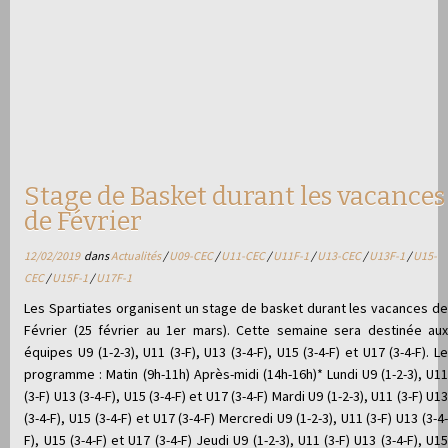
Stage de Basket durant les vacances
de Février
12/02/2019
dans
Actualités
/
U09-CEC
/
U11-CEC
/
U11F-1
/
U13-CEC
/
U13F-1
/
U15-
CEC
/
U15F-1
/
U17F-1
Les Spartiates organisent un stage de basket durant les vacances de
Février (25 février au 1er mars). Cette semaine sera destinée aux
équipes U9 (1-2-3), U11 (3-F), U13 (3-4-F), U15 (3-4-F) et U17 (3-4-F). Le
programme : Matin (9h-11h) Après-midi (14h-16h)* Lundi U9 (1-2-3), U11
(3-F) U13 (3-4-F), U15 (3-4-F) et U17 (3-4-F) Mardi U9 (1-2-3), U11 (3-F) U13
(3-4-F), U15 (3-4-F) et U17 (3-4-F) Mercredi U9 (1-2-3), U11 (3-F) U13 (3-4-
F), U15 (3-4-F) et U17 (3-4-F) Jeudi U9 (1-2-3), U11 (3-F) U13 (3-4-F), U15