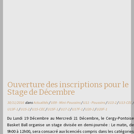
Ouverture des inscriptions pour le
Stage de Décembre
30/11/2016
dans
Actualités
/
U09 - Mini-Poussins
/
U11 - Poussins
/
U13-2
/
U13-CEC
/
U13F-1
/
U15-2
/
U15-CEC
/
U15F-1
/
U17-2
/
U17F-1
/
U20-2
/
U20F-1
Du Lundi 19 Décembre au Mercredi 21 Décembre, le Cergy-Pontoise
Basket Ball organise un stage divisée en demi-journée : Le matin, de
9h00 à 12h00, sera consacré aux licenciés compris dans les catégories