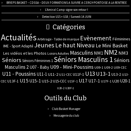
BPJEPS BASKET – CDSSA – DEUX FORMATIONS A SUIVRE A CERGY-PONTOISE A LA RENTREE
L’Amiral Camp signe son retour !
Detection U15 + U18 / Samedi 14 JUIN
Catégories
Actualités
Evènement
Féminines
Arbitrage - Table de marque
Jeunes
Le haut Niveau
Le Mini Basket
IME - Sport Adapté
NM2
Masculins
NM3
NM1
Les vidéos et les Photos
Loisirs Adultes
Séniors Masculins 1
Séniors
Séniors
Séniors Féminines 1
U09 - Mini-Poussins
Masculins 2
U07 - Baby
U09-1
U09-2
U09-CEC
U13
U11 - Poussins
U13-1
U11-1
U11-2
U11F-1
U13-2
U11-CEC
U13-
U17
U15
U15-1
U17-1
U20-1
U15-2
U20
U13F-1
U15-CEC
CEC
U17F-1
U15F-1
U20-2
U20F-1
Outils du Club
Club Basket Manager
Messagerie du club