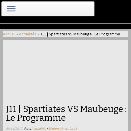
Passer
au
Accueil
»
Actualités
»
J11 | Spartiates VS Maubeuge : Le Programme
contenu
J11 | Spartiates VS Maubeuge :
Le Programme
29/11/2017
dans
Actualités
/
Séniors Masculins 1