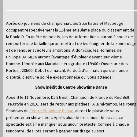
Après dix journées de championnat, les Spartiates et Maubeuge
occupent respectivement la 11ème et 10ème place du classement de
la Poule D. En quête de points, les deux formations auront à coeur de
remporter une bataille qui permettrait de les éloigner de la zone rouge
et de renouer avec leurs ambitions. A domicile, les Hommes de
Philippe DA SILVA auront l’avantage d’évoluer devant leur VIème
Homme. L’entrée aux Maradas sera gratuite (19h00 : Ouverture des
Portes ; 20h00 : Début du match). Au-delà d’un match qui s’annonce
disputé, c’est une soirée exceptionnelle qui vous attends !
Show inédit du Centre Showtime Danse
Absent le 11 Novembre, DJ Stresh, Champion de France du Red Bull
Tre3style en 2016, sera de retour aux platines ! A la mi-temps, les Young
Shadows du
Centre Showtime Danse
auront le plaisir de vous
présenter un show inédit. Après plus de trois mois de travail, ce
spectacle est à ne manquer sous aucun prétexte. Comme à chaque
rencontre, des lots seront à gagner sur tirage au sort.