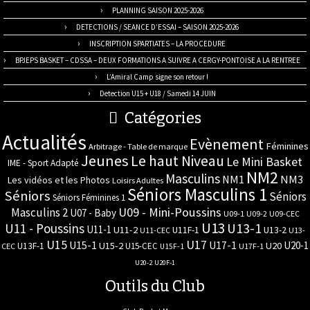
PLANNING SAISON 2025-2026
DETECTIONS / SEANCE D’ESSAI – SAISON 2025-2026
INSCRIPTION SPARTIATES – LA PROCEDURE
BPJEPS BASKET – CDSSA – DEUX FORMATIONS A SUIVRE A CERGY-PONTOISE A LA RENTREE
L’Amiral Camp signe son retour !
Detection U15 + U18 / Samedi 14 JUIN
Catégories
Actualités
Evènement
Féminines
Arbitrage - Table de marque
Jeunes
Le haut Niveau
Le Mini Basket
IME - Sport Adapté
NM2
Masculins
NM3
NM1
Les vidéos et les Photos
Loisirs Adultes
Séniors Masculins 1
Séniors
Séniors
Séniors Féminines 1
U09 - Mini-Poussins
Masculins 2
U07 - Baby
U09-1
U09-2
U09-CEC
U13
U11 - Poussins
U13-1
U11-1
U11-2
U11F-1
U13-2
U11-CEC
U13-
U17
U15
U15-1
U17-1
U20-1
U15-2
U20
U13F-1
U15-CEC
CEC
U17F-1
U15F-1
U20-2
U20F-1
Outils du Club