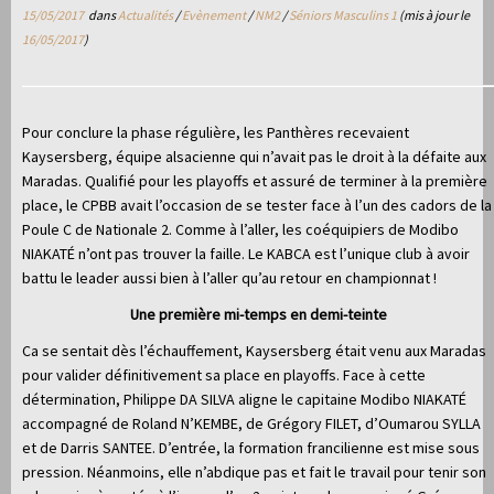
15/05/2017
dans
Actualités
/
Evènement
/
NM2
/
Séniors Masculins 1
(mis à jour le
16/05/2017
)
Pour conclure la phase régulière, les Panthères recevaient
Kaysersberg, équipe alsacienne qui n’avait pas le droit à la défaite aux
Maradas. Qualifié pour les playoffs et assuré de terminer à la première
place, le CPBB avait l’occasion de se tester face à l’un des cadors de la
Poule C de Nationale 2. Comme à l’aller, les coéquipiers de Modibo
NIAKATÉ n’ont pas trouver la faille. Le KABCA est l’unique club à avoir
battu le leader aussi bien à l’aller qu’au retour en championnat !
Une première mi-temps en demi-teinte
Ca se sentait dès l’échauffement, Kaysersberg était venu aux Maradas
pour valider définitivement sa place en playoffs. Face à cette
détermination, Philippe DA SILVA aligne le capitaine Modibo NIAKATÉ
accompagné de Roland N’KEMBE, de Grégory FILET, d’Oumarou SYLLA
et de Darris SANTEE. D’entrée, la formation francilienne est mise sous
pression. Néanmoins, elle n’abdique pas et fait le travail pour tenir son