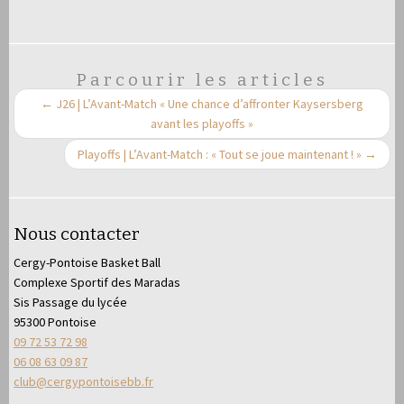
Parcourir les articles
←
J26 | L’Avant-Match « Une chance d’affronter Kaysersberg
avant les playoffs »
Playoffs | L’Avant-Match : « Tout se joue maintenant ! »
→
Nous contacter
Cergy-Pontoise Basket Ball
Complexe Sportif des Maradas
Sis Passage du lycée
95300 Pontoise
09 72 53 72 98
06 08 63 09 87
club@cergypontoisebb.fr