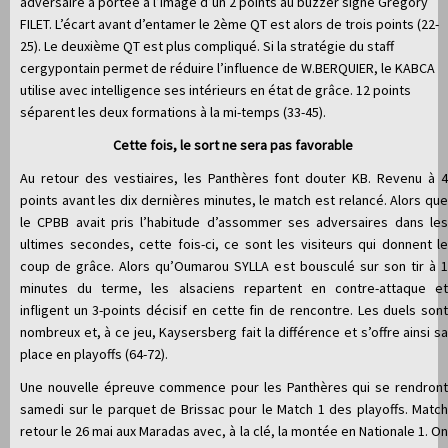
adversaire à portée à l’image d’un 2 points au buzzer signé Grégory
FILET. L’écart avant d’entamer le 2ème QT est alors de trois points (22-
25). Le deuxième QT est plus compliqué. Si la stratégie du staff
cergypontain permet de réduire l’influence de W.BERQUIER, le KABCA
utilise avec intelligence ses intérieurs en état de grâce. 12 points
séparent les deux formations à la mi-temps (33-45).
Cette fois, le sort ne sera pas favorable
Au retour des vestiaires, les Panthères font douter KB. Revenu à 4
points avant les dix dernières minutes, le match est relancé. Alors que
le CPBB avait pris l’habitude d’assommer ses adversaires dans les
ultimes secondes, cette fois-ci, ce sont les visiteurs qui donnent le
coup de grâce. Alors qu’Oumarou SYLLA est bousculé sur son tir à 1
minutes du terme, les alsaciens repartent en contre-attaque et
infligent un 3-points décisif en cette fin de rencontre. Les duels sont
nombreux et, à ce jeu, Kaysersberg fait la différence et s’offre ainsi sa
place en playoffs (64-72).
Une nouvelle épreuve commence pour les Panthères qui se rendront
samedi sur le parquet de Brissac pour le Match 1 des playoffs. Match
retour le 26 mai aux Maradas avec, à la clé, la montée en Nationale 1. On