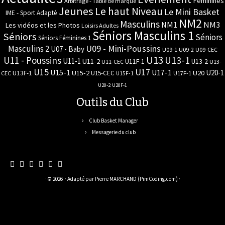
Féminines
Arbitrage - Table de marque
Jeunes
Le haut Niveau
Le Mini Basket
IME - Sport Adapté
NM2
Masculins
NM3
NM1
Les vidéos et les Photos
Loisirs Adultes
Séniors Masculins 1
Séniors
Séniors
Séniors Féminines 1
U09 - Mini-Poussins
Masculins 2
U07 - Baby
U09-1
U09-2
U09-CEC
U13
U11 - Poussins
U13-1
U11-1
U11-2
U11F-1
U13-2
U11-CEC
U13-
U17
U15
U15-1
U17-1
U20-1
U15-2
U20
U13F-1
U15-CEC
CEC
U17F-1
U15F-1
U20-2
U20F-1
Outils du Club
Club Basket Manager
Messagerie du club
· © 2026
· Adapté par
Pierre MARCHAND (PimCoding.com)
·