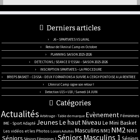
Derniers articles
J6 – SPARTIATES VS LAVAL
Retour de l’Amiral Camp en Octobre
PLANNING SAISON 2025-2026
DETECTIONS / SEANCE D’ESSAI – SAISON 2025-2026
INSCRIPTION SPARTIATES – LA PROCEDURE
BPJEPS BASKET – CDSSA – DEUX FORMATIONS A SUIVRE A CERGY-PONTOISE A LA RENTREE
L’Amiral Camp signe son retour !
Detection U15 + U18 / Samedi 14 JUIN
Catégories
Actualités
Evènement
Féminines
Arbitrage - Table de marque
Jeunes
Le haut Niveau
Le Mini Basket
IME - Sport Adapté
NM2
Masculins
NM3
NM1
Les vidéos et les Photos
Loisirs Adultes
Séniors Masculins 1
Séniors
Séniors
Séniors Féminines 1