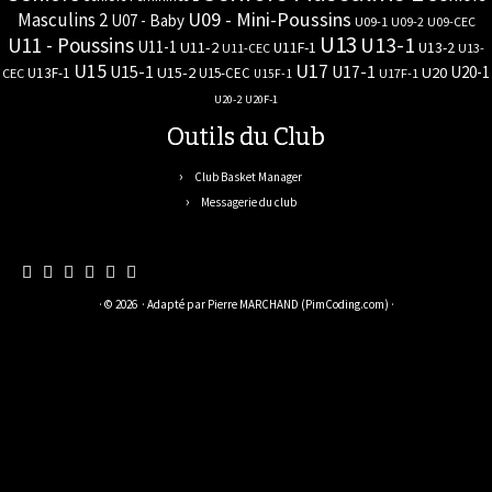
U09 - Mini-Poussins
Masculins 2
U07 - Baby
U09-1
U09-2
U09-CEC
U13
U11 - Poussins
U13-1
U11-1
U11-2
U11F-1
U13-2
U11-CEC
U13-
U17
U15
U15-1
U17-1
U20-1
U15-2
U20
U13F-1
U15-CEC
CEC
U17F-1
U15F-1
U20-2
U20F-1
Outils du Club
Club Basket Manager
Messagerie du club
· © 2026
· Adapté par
Pierre MARCHAND (PimCoding.com)
·