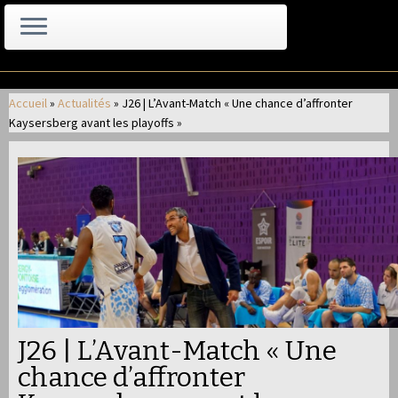
Passer
au
Accueil
»
Actualités
»
J26 | L’Avant-Match « Une chance d’affronter
contenu
Kaysersberg avant les playoffs »
J26 | L’Avant-Match « Une
chance d’affronter