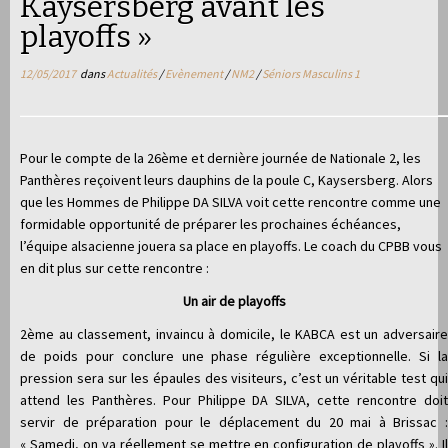
Kaysersberg avant les
playoffs »
12/05/2017
dans
Actualités
/
Evènement
/
NM2
/
Séniors Masculins 1
Pour le compte de la 26ème et dernière journée de Nationale 2, les
Panthères reçoivent leurs dauphins de la poule C, Kaysersberg. Alors
que les Hommes de Philippe DA SILVA voit cette rencontre comme une
formidable opportunité de préparer les prochaines échéances,
l’équipe alsacienne jouera sa place en playoffs. Le coach du CPBB vous
en dit plus sur cette rencontre :
Un air de playoffs
2ème au classement, invaincu à domicile, le KABCA est un adversaire
de poids pour conclure une phase régulière exceptionnelle.
Si l
pression sera sur les épaules des visiteurs, c’est un véritable test qui
attend les Panthères. Pour Philippe DA SILVA, cette rencontre doit
servir de préparation pour le déplacement du 20 mai à Brissac :
« Samedi, on va réellement se mettre en configuration de playoffs ». Il