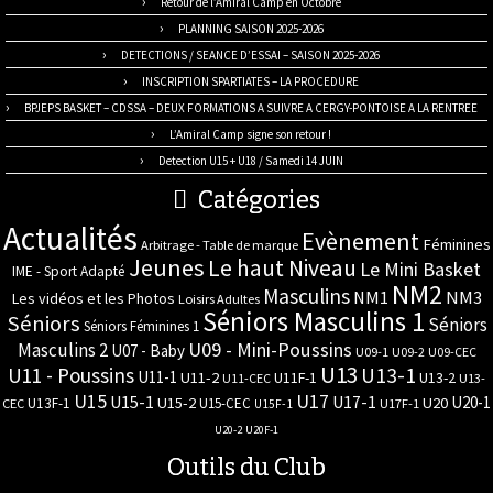
Retour de l’Amiral Camp en Octobre
PLANNING SAISON 2025-2026
DETECTIONS / SEANCE D’ESSAI – SAISON 2025-2026
INSCRIPTION SPARTIATES – LA PROCEDURE
BPJEPS BASKET – CDSSA – DEUX FORMATIONS A SUIVRE A CERGY-PONTOISE A LA RENTREE
L’Amiral Camp signe son retour !
Detection U15 + U18 / Samedi 14 JUIN
Catégories
Actualités
Evènement
Féminines
Arbitrage - Table de marque
Jeunes
Le haut Niveau
Le Mini Basket
IME - Sport Adapté
NM2
Masculins
NM3
NM1
Les vidéos et les Photos
Loisirs Adultes
Séniors Masculins 1
Séniors
Séniors
Séniors Féminines 1
U09 - Mini-Poussins
Masculins 2
U07 - Baby
U09-1
U09-2
U09-CEC
U13
U11 - Poussins
U13-1
U11-1
U11-2
U11F-1
U13-2
U11-CEC
U13-
U17
U15
U15-1
U17-1
U20-1
U15-2
U20
U13F-1
U15-CEC
CEC
U17F-1
U15F-1
U20-2
U20F-1
Outils du Club