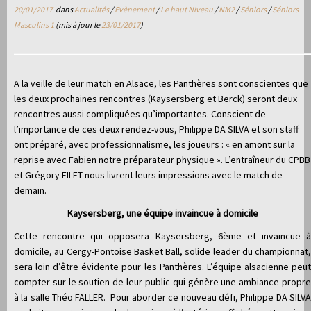
20/01/2017
dans
Actualités
/
Evènement
/
Le haut Niveau
/
NM2
/
Séniors
/
Séniors
Masculins 1
(mis à jour le
23/01/2017
)
A la veille de leur match en Alsace, les Panthères sont conscientes que
les deux prochaines rencontres (Kaysersberg et Berck) seront deux
rencontres aussi compliquées qu’importantes. Conscient de
l’importance de ces deux rendez-vous, Philippe DA SILVA et son staff
ont préparé, avec professionnalisme, les joueurs : « en amont sur la
reprise avec Fabien notre préparateur physique ». L’entraîneur du CPBB
et Grégory FILET nous livrent leurs impressions avec le match de
demain.
Kaysersberg, une équipe invaincue à domicile
Cette rencontre qui opposera Kaysersberg, 6ème et invaincue à
domicile, au Cergy-Pontoise Basket Ball, solide leader du championnat,
sera loin d’être évidente pour les Panthères. L’équipe alsacienne peut
compter sur le soutien de leur public qui génère une ambiance propre
à la salle Théo FALLER. Pour aborder ce nouveau défi, Philippe DA SILVA