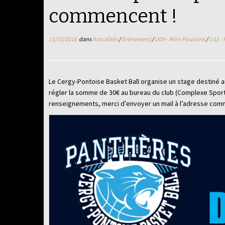
commencent !
11/10/2016
dans
Actualités
/
Evènement
/
U09 - Mini-Poussins
/
U11 -
Le Cergy-Pontoise Basket Ball organise un stage destiné aux 
régler la somme de 30€ au bureau du club (Complexe Sporti
renseignements, merci d’envoyer un mail à l’adresse co