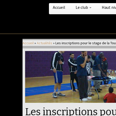
Accueil
Le club
Haut ni
Passer
au
Accueil
»
Actualités
»
Les inscriptions pour le stage de la T
contenu
Les inscriptions pou