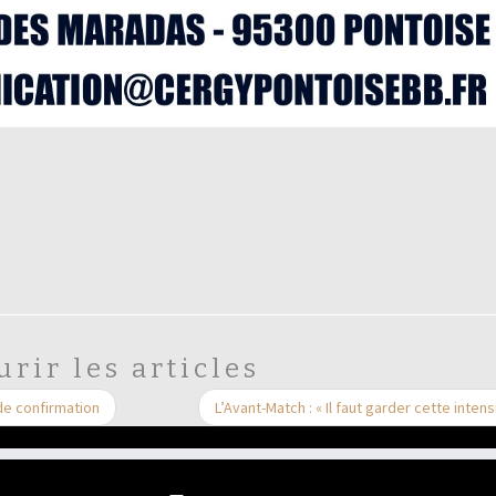
urir les articles
de confirmation
L’Avant-Match : « Il faut garder cette intens