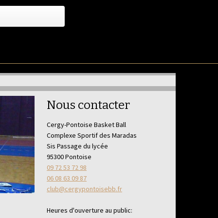
Nous contacter
Cergy-Pontoise Basket Ball
Complexe Sportif des Maradas
Sis Passage du lycée
95300 Pontoise
09 72 53 72 98
06 08 63 09 87
club@cergypontoisebb.fr
Heures d'ouverture au public: