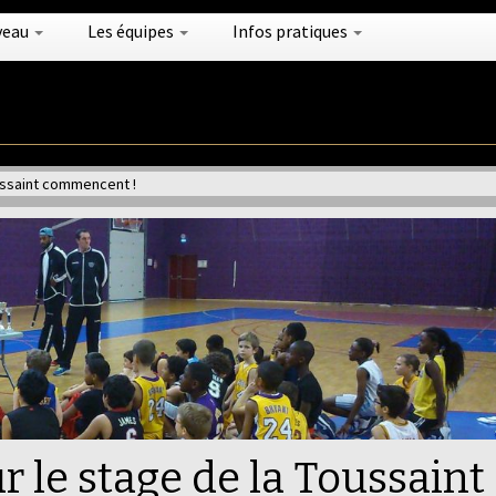
veau
Les équipes
Infos pratiques
oussaint commencent !
r le stage de la Toussaint