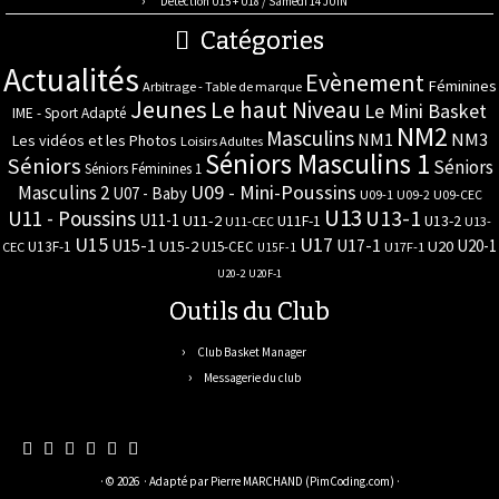
Detection U15 + U18 / Samedi 14 JUIN
Catégories
Actualités
Evènement
Féminines
Arbitrage - Table de marque
Jeunes
Le haut Niveau
Le Mini Basket
IME - Sport Adapté
NM2
Masculins
NM3
NM1
Les vidéos et les Photos
Loisirs Adultes
Séniors Masculins 1
Séniors
Séniors
Séniors Féminines 1
U09 - Mini-Poussins
Masculins 2
U07 - Baby
U09-1
U09-2
U09-CEC
U13
U11 - Poussins
U13-1
U11-1
U11-2
U11F-1
U13-2
U11-CEC
U13-
U17
U15
U15-1
U17-1
U20-1
U15-2
U20
U13F-1
U15-CEC
CEC
U17F-1
U15F-1
U20-2
U20F-1
Outils du Club
Club Basket Manager
Messagerie du club
· © 2026
· Adapté par
Pierre MARCHAND (PimCoding.com)
·