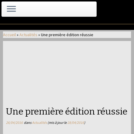
Passer
au
Accueil
»
Actualités
»
Une première édition réussie
contenu
Une première édition réussie
26/04/2016
dans
Actualités
(mis à jour le
28/04/2016
)