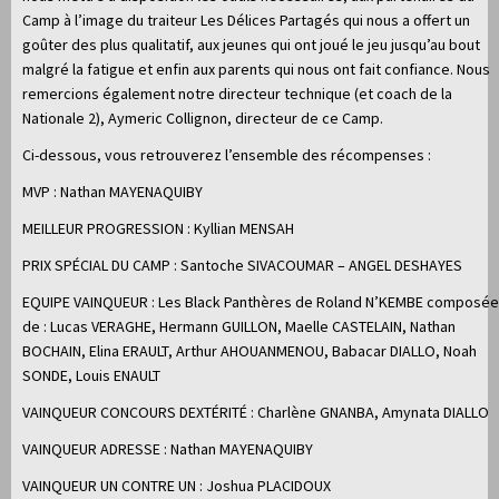
Camp à l’image du traiteur Les Délices Partagés qui nous a offert un
goûter des plus qualitatif, aux jeunes qui ont joué le jeu jusqu’au bout
malgré la fatigue et enfin aux parents qui nous ont fait confiance. Nous
remercions également notre directeur technique (et coach de la
Nationale 2), Aymeric Collignon, directeur de ce Camp.
Ci-dessous, vous retrouverez l’ensemble des récompenses :
MVP : Nathan MAYENAQUIBY
MEILLEUR PROGRESSION : Kyllian MENSAH
PRIX SPÉCIAL DU CAMP : Santoche SIVACOUMAR – ANGEL DESHAYES
EQUIPE VAINQUEUR : Les Black Panthères de Roland N’KEMBE composée
de : Lucas VERAGHE, Hermann GUILLON, Maelle CASTELAIN, Nathan
BOCHAIN, Elina ERAULT, Arthur AHOUANMENOU, Babacar DIALLO, Noah
SONDE, Louis ENAULT
VAINQUEUR CONCOURS DEXTÉRITÉ : Charlène GNANBA, Amynata DIALLO
VAINQUEUR ADRESSE : Nathan MAYENAQUIBY
VAINQUEUR UN CONTRE UN : Joshua PLACIDOUX