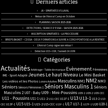
Derniers articles
J6 – SPARTIATES VS LAVAL
Retour de l’Amiral Camp en Octobre
PLANNING SAISON 2025-2026
DETECTIONS / SEANCE D’ESSAI – SAISON 2025-2026
INSCRIPTION SPARTIATES – LA PROCEDURE
BPJEPS BASKET – CDSSA – DEUX FORMATIONS A SUIVRE A CERGY-PONTOISE A LA RENTREE
L’Amiral Camp signe son retour !
Detection U15 + U18 / Samedi 14 JUIN
Catégories
Actualités
Evènement
Féminines
Arbitrage - Table de marque
Jeunes
Le haut Niveau
Le Mini Basket
IME - Sport Adapté
NM2
Masculins
NM3
NM1
Les vidéos et les Photos
Loisirs Adultes
Séniors Masculins 1
Séniors
Séniors
Séniors Féminines 1
U09 - Mini-Poussins
Masculins 2
U07 - Baby
U09-1
U09-2
U09-CEC
U13
U11 - Poussins
U13-1
U11-1
U11-2
U11F-1
U13-2
U11-CEC
U13-
U17
U15
U15-1
U17-1
U20-1
U15-2
U20
U13F-1
U15-CEC
CEC
U17F-1
U15F-1