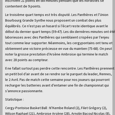
inscrivent 21 points en dix minutes pendant que les nordistes se
contentent de 9 points.
Le troisième quart temps est très disputé. Les Panthères et l’Union
Bourbourg Grande Synthe nous proposent un combat des plus
équilibrés. Ce n’est pas un hasard si l’écart reste identique avant le
début du dernier quart temps (59-47). Les dix dernières minutes ont été
laborieuses avec des Panthères qui semblaient crispées par l’enjeu
tout comme leur supporter. Néanmoins, les cergypontains ont tenu et
obtiennent une victoire précieuse en vue du maintien (75-68). On peut
noter la grosse prestation d’Arsène Ambroise qui termine le match
avec 28 points au compteur.
Il ne fallait surtout pas perdre cette rencontre. Les Panthères prennent
un petit bol d’air avant de se rendre sur le parquet du leader, Rennes,
le 2 Avril. Pas de match cette semaine pour nos joueurs qui pourront
recharger les batteries avant d’entamer une fin de championnat qui
s’annonce passionnante.
Statistique :
Cergy-Pontoise Basket Ball : N’Kembe Roland (2), Filet Grégory (2),
Wilson Raphael (21), Ambroise Arsène (28), Arnolin Bacoul Nicolas (8),