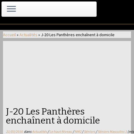
Passer
au
Accueil
»
Actualités
»
J-20 Les Panthères enchaînent à domicile
contenu
J-20 Les Panthères
enchaînent à domicile
21/03/2016
dans
Actualités
/
Le haut Niveau
/
NM2
/
Séniors
/
Séniors Masculins 1
(mis