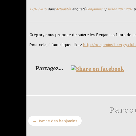
12/10/2015
dans
Actualités
étiqueté
Benjamins 1
/
saison 2015 2016
(
Grégory nous propose de suivre les Benjamins 1 lors de ce
Pour cela, il faut cliquer là –>
http://benjamins1-cergy.clu
Partagez...
Parco
←
Hymne des benjamins