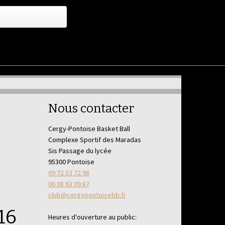
Nous contacter
Cergy-Pontoise Basket Ball
Complexe Sportif des Maradas
Sis Passage du lycée
95300 Pontoise
09 72 53 72 98
06 08 63 09 87
club@cergypontoisebb.fr
16
Heures d'ouverture au public: