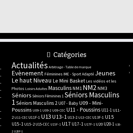
Catégories
Actualités
Arbitrage - Table de marque
Evènement
Jeunes
Féminines
IME - Sport Adapté
Le haut Niveau
Le Mini Basket
Les vidéos et les
NM2
Masculins
NM3
NM1
Photos
Loisirs Adultes
Séniors Masculins
Séniors
Séniors Féminines 1
1
U09 - Mini-
Séniors Masculins 2
U07 - Baby
U11 - Poussins
Poussins
U11-1
U11-
U09-1
U09-2
U09-CEC
U13
U13-1
U15
2
U11F-1
U13-2
U13F-1
U11-CEC
U13-CEC
U17
U15-1
U17-1
U20-1
U15-2
U20
U15-CEC
U17F-1
U15F-1
U20-
2
U20F-1