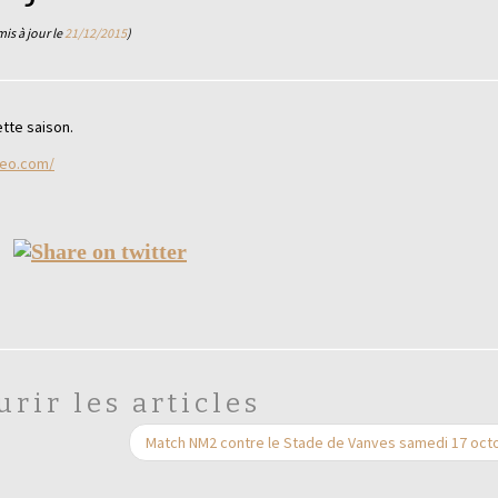
mis à jour le
21/12/2015
)
tte saison.
beo.com/
urir les articles
Match NM2 contre le Stade de Vanves samedi 17 oc