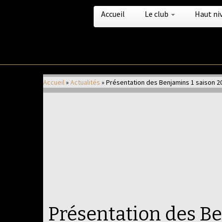
Accueil
Le club
Haut ni
Passer
au
Accueil
»
Actualités
»
Présentation des Benjamins 1 saison 2
contenu
Présentation des B