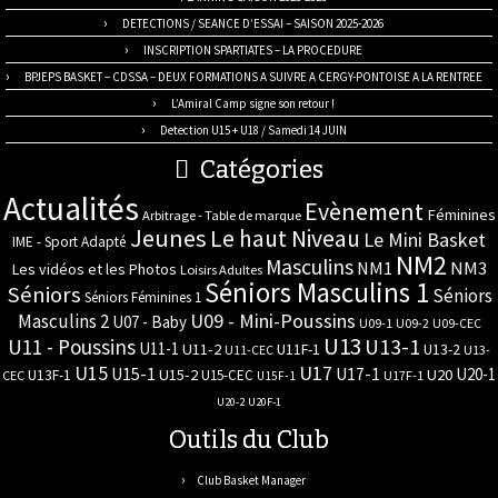
DETECTIONS / SEANCE D’ESSAI – SAISON 2025-2026
INSCRIPTION SPARTIATES – LA PROCEDURE
BPJEPS BASKET – CDSSA – DEUX FORMATIONS A SUIVRE A CERGY-PONTOISE A LA RENTREE
L’Amiral Camp signe son retour !
Detection U15 + U18 / Samedi 14 JUIN
Catégories
Actualités
Evènement
Féminines
Arbitrage - Table de marque
Jeunes
Le haut Niveau
Le Mini Basket
IME - Sport Adapté
NM2
Masculins
NM3
NM1
Les vidéos et les Photos
Loisirs Adultes
Séniors Masculins 1
Séniors
Séniors
Séniors Féminines 1
U09 - Mini-Poussins
Masculins 2
U07 - Baby
U09-1
U09-2
U09-CEC
U13
U11 - Poussins
U13-1
U11-1
U11-2
U11F-1
U13-2
U11-CEC
U13-
U17
U15
U15-1
U17-1
U20-1
U15-2
U20
U13F-1
U15-CEC
CEC
U17F-1
U15F-1
U20-2
U20F-1
Outils du Club
Club Basket Manager