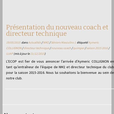
Présentation du nouveau coach et
directeur technique
19/05/2015
dans
Actualités
/
NM2
/
Séniors Masculins 1
étiqueté
Aymeric
COLLIGNON
/
directeur technique
/
nouveau coach
/
quimper
/
saison 2015 2016
/
UJAP
(mis à jour le
21/12/2015
)
L’ECOP est fier de vous annoncer l’arrivée d’Aymeric COLLIGNON en
tant qu’entraîneur de l’équipe de NM2 et directeur technique du club
pour la saison 2015-2016. Nous lui souhaitons la bienvenue au sein de
notre club.