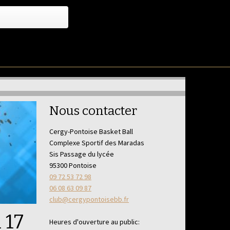
Nous contacter
Cergy-Pontoise Basket Ball
Complexe Sportif des Maradas
Sis Passage du lycée
95300 Pontoise
09 72 53 72 98
06 08 63 09 87
club@cergypontoisebb.fr
 17
Heures d'ouverture au public: