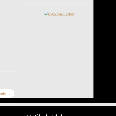
vente
→