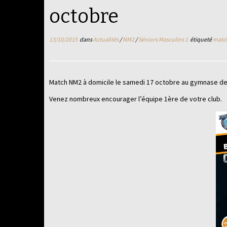
octobre
13/10/2015
dans
Actualités
/
NM2
/
Séniors Masculins 1
étiqueté
match
Match NM2 à domicile le samedi 17 octobre au gymnase d
Venez nombreux encourager l’équipe 1ère de votre club.