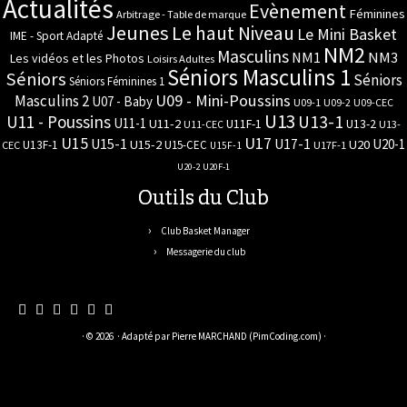
Actualités
Evènement
Féminines
Arbitrage - Table de marque
Jeunes
Le haut Niveau
Le Mini Basket
IME - Sport Adapté
NM2
Masculins
NM3
NM1
Les vidéos et les Photos
Loisirs Adultes
Séniors Masculins 1
Séniors
Séniors
Séniors Féminines 1
U09 - Mini-Poussins
Masculins 2
U07 - Baby
U09-1
U09-2
U09-CEC
U13
U11 - Poussins
U13-1
U11-1
U11-2
U11F-1
U13-2
U11-CEC
U13-
U17
U15
U15-1
U17-1
U20-1
U15-2
U20
U13F-1
U15-CEC
CEC
U17F-1
U15F-1
U20-2
U20F-1
Outils du Club
Club Basket Manager
Messagerie du club
· © 2026
· Adapté par
Pierre MARCHAND (PimCoding.com)
·