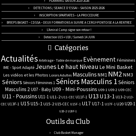
PLANNING SAISON 2025-2026
DETECTIONS / SEANCE D’ESSAI – SAISON 2025-2026
INSCRIPTION SPARTIATES – LA PROCEDURE
BPJEPS BASKET – CDSSA – DEUX FORMATIONS A SUIVRE A CERGY-PONTOISE A LA RENTREE
L’Amiral Camp signe son retour !
Detection U15 + U18 / Samedi 14 JUIN
Catégories
Actualités
Evènement
Féminines
Arbitrage - Table de marque
Jeunes
Le haut Niveau
Le Mini Basket
IME - Sport Adapté
NM2
Masculins
NM3
NM1
Les vidéos et les Photos
Loisirs Adultes
Séniors Masculins 1
Séniors
Séniors
Séniors Féminines 1
U09 - Mini-Poussins
Masculins 2
U07 - Baby
U09-1
U09-2
U09-CEC
U13
U11 - Poussins
U13-1
U11-1
U11-2
U11F-1
U13-2
U11-CEC
U13-
U17
U15
U15-1
U17-1
U20-1
U15-2
U20
U13F-1
U15-CEC
CEC
U17F-1
U15F-1
U20-2
U20F-1
Outils du Club
Club Basket Manager