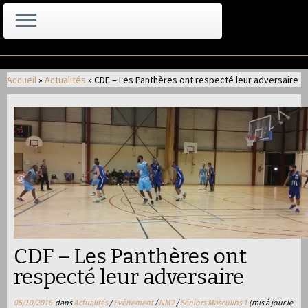
Passer
au
Accueil
»
Actualités
»
CDF – Les Panthères ont respecté leur adversaire
contenu
CDF – Les Panthères ont
respecté leur adversaire
05/10/2016
dans
Actualités
/
Evènement
/
NM2
/
Séniors Masculins 1
(mis à jour le