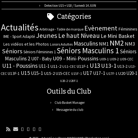
Detection U15 + U18 / Samedi 14 JUIN
Catégories
Actualités
Evènement
Féminines
Arbitrage - Table de marque
Jeunes
Le haut Niveau
Le Mini Basket
IME - Sport Adapté
NM2
Masculins
NM3
NM1
Les vidéos et les Photos
Loisirs Adultes
Séniors Masculins 1
Séniors
Séniors
Séniors Féminines 1
U09 - Mini-Poussins
Masculins 2
U07 - Baby
U09-1
U09-2
U09-CEC
U13
U11 - Poussins
U13-1
U11-1
U11-2
U11F-1
U13-2
U11-CEC
U13-
U17
U15
U15-1
U17-1
U20-1
U15-2
U20
U13F-1
U15-CEC
CEC
U17F-1
U15F-1
U20-2
U20F-1
Outils du Club
Club Basket Manager
Messagerie du club