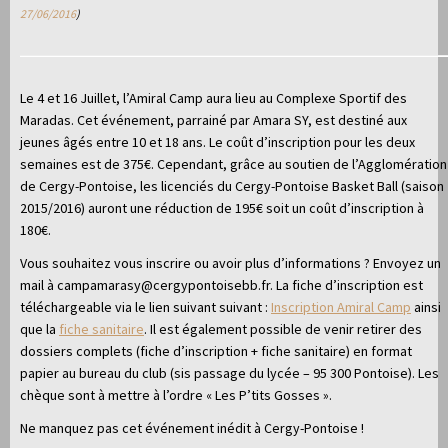
27/06/2016
)
Le 4 et 16 Juillet, l’Amiral Camp aura lieu au Complexe Sportif des
Maradas. Cet événement, parrainé par Amara SY, est destiné aux
jeunes âgés entre 10 et 18 ans. Le coût d’inscription pour les deux
semaines est de 375€. Cependant, grâce au soutien de l’Agglomération
de Cergy-Pontoise, les licenciés du Cergy-Pontoise Basket Ball (saison
2015/2016) auront une réduction de 195€ soit un coût d’inscription à
180€.
Vous souhaitez vous inscrire ou avoir plus d’informations ? Envoyez un
mail à campamarasy@cergypontoisebb.fr. La fiche d’inscription est
téléchargeable via le lien suivant suivant :
Inscription Amiral Camp
ainsi
que la
fiche sanitaire
. Il est également possible de venir retirer des
dossiers complets (fiche d’inscription + fiche sanitaire) en format
papier au bureau du club (sis passage du lycée – 95 300 Pontoise). Les
chèque sont à mettre à l’ordre « Les P’tits Gosses ».
Ne manquez pas cet événement inédit à Cergy-Pontoise !