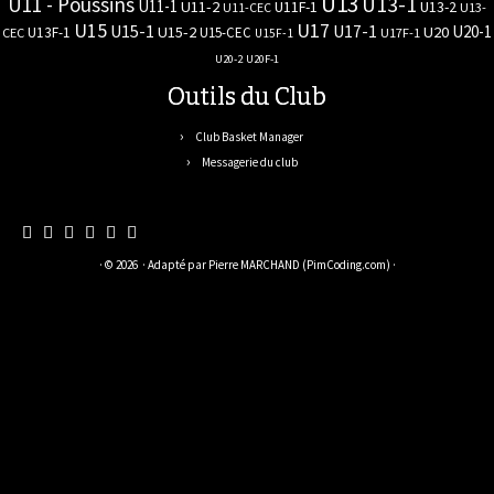
U13
U11 - Poussins
U13-1
U11-1
U11-2
U11F-1
U13-2
U11-CEC
U13-
U17
U15
U15-1
U17-1
U20-1
U15-2
U20
U13F-1
U15-CEC
CEC
U17F-1
U15F-1
U20-2
U20F-1
Outils du Club
Club Basket Manager
Messagerie du club
· © 2026
· Adapté par
Pierre MARCHAND (PimCoding.com)
·