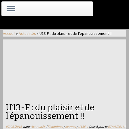
Passer
au
Accueil
»
Actualités
»
U13-F : du plaisir et de l’épanouissement !!
contenu
U13-F : du plaisir et de
l’épanouissement !!
07/06/2016
dans
Actualités
/
Féminines
/
Jeunes
/
U13F-1
(mis à jour le
07/06/2016
)