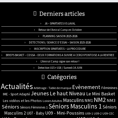
Derniers articles
J6 – SPARTIATES VS LAVAL
Retour de l’Amiral Camp en Octobre
PLANNING SAISON 2025-2026
DETECTIONS / SEANCE D’ESSAI – SAISON 2025-2026
INSCRIPTION SPARTIATES – LA PROCEDURE
BPJEPS BASKET – CDSSA – DEUX FORMATIONS A SUIVRE A CERGY-PONTOISE A LA RENTREE
L’Amiral Camp signe son retour !
Detection U15 + U18 / Samedi 14 JUIN
Catégories
Actualités
Evènement
Féminines
Arbitrage - Table de marque
Jeunes
Le haut Niveau
Le Mini Basket
IME - Sport Adapté
NM2
Masculins
NM3
NM1
Les vidéos et les Photos
Loisirs Adultes
Séniors Masculins 1
Séniors
Séniors
Séniors Féminines 1
U09 - Mini-Poussins
Masculins 2
U07 - Baby
U09-1
U09-2
U09-CEC