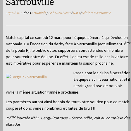
Sartrouville
10/03/2016
dans
Actualités
/
Le haut Niveau
/
NM3
/
Séniors Masculins 2
Match capital ce samedi 12 mars pour l’équipe séniors 2 qui évolue en
ème
Nationale 3. A l’occasion du derby face à Sartrouville (actuellement 3
de la poule H), le public et les supporters sont attendus en nombre
pour soutenir notre équipe. En effet, l’enjeu est de taille car la victoire
est impérative pour espérer se maintenir la saison prochaine.
Rares sont les clubs à posséder
2 équipes au niveau national et il
serait grandiose de pouvoir
vivre la même situation l’année prochaine.
Les panthères auront ainsi besoin de tout votre soutien pour ce match
couperet donc venez nombreux et faites du bruit !!
ème
19
journée NM3 : Cergy-Pontoise – Sartrouville, 20h au complexe des
Maradas.