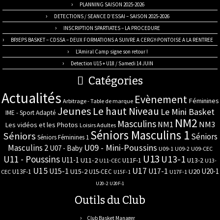
PLANNING SAISON 2025-2026
DETECTIONS / SEANCE D’ESSAI – SAISON 2025-2026
INSCRIPTION SPARTIATES – LA PROCEDURE
BPJEPS BASKET – CDSSA – DEUX FORMATIONS A SUIVRE A CERGY-PONTOISE A LA RENTREE
L’Amiral Camp signe son retour !
Detection U15 + U18 / Samedi 14 JUIN
Catégories
Actualités
Evènement
Féminines
Arbitrage - Table de marque
Jeunes
Le haut Niveau
Le Mini Basket
IME - Sport Adapté
NM2
Masculins
NM3
NM1
Les vidéos et les Photos
Loisirs Adultes
Séniors Masculins 1
Séniors
Séniors
Séniors Féminines 1
U09 - Mini-Poussins
Masculins 2
U07 - Baby
U09-1
U09-2
U09-CEC
U13
U11 - Poussins
U13-1
U11-1
U11-2
U11F-1
U13-2
U11-CEC
U13-
U17
U15
U15-1
U17-1
U20-1
U15-2
U20
U13F-1
U15-CEC
CEC
U17F-1
U15F-1
U20-2
U20F-1
Outils du Club
Club Basket Manager