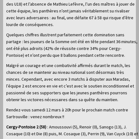
des U18) et l’absence de Mathieu Lefèvre, l’un des maîtres à jouer de
cette équipe, les panthères n’ont jamais véritablement su rivaliser
avec leurs adversaires : au final, une défaite 67 à 58 qui risque d’être
lourde de conséquences.
Quelques chiffres illustrent parfaitement cette domination sans
partage : les joueurs de la Somme ont été en tête pendant 36 minutes,
ont été plus adroits (42% de réussite contre 34% pour Cergy-
Pontoise) et n’ont perdu que 8 ballons pendant cette rencontre.
Malgré un courage et une combativité affirmés durant le match, les
chances de se maintenir au niveau national sont désormais très
minces. Cependant, avec encore 3 matchs à disputer aux Maradas,
l’équipe 2 est encore en vie et c’est avec le soutien inconditionnel et
passionné de ses supporters que les jeunes panthères pourrons
obtenir les victoires nécessaires dans sa quête du maintien.
Rendez-vous samedi 12 mars à 20h pour le prochain match contre
Sartrouville : venez nombreux !!
Cergy-Pontoise 2 (58)
: Amoussouvi (5), Renoir (0), Sanogo (13), J.
Cosaque (10) et Die (8) puis, M. Cosaque (3), Perrin (9), Van Cuyck (10) et