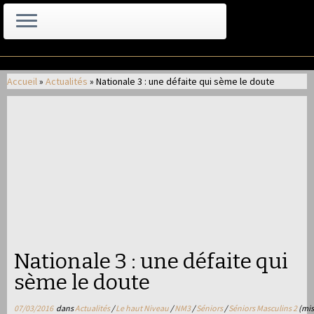
Passer
au
Accueil
»
Actualités
»
Nationale 3 : une défaite qui sème le doute
contenu
Nationale 3 : une défaite qui
sème le doute
07/03/2016
dans
Actualités
/
Le haut Niveau
/
NM3
/
Séniors
/
Séniors Masculins 2
(mis