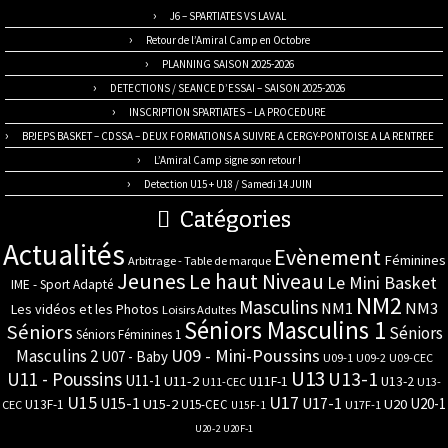
J6 – SPARTIATES VS LAVAL
Retour de l’Amiral Camp en Octobre
PLANNING SAISON 2025-2026
DETECTIONS / SEANCE D’ESSAI – SAISON 2025-2026
INSCRIPTION SPARTIATES – LA PROCEDURE
BPJEPS BASKET – CDSSA – DEUX FORMATIONS A SUIVRE A CERGY-PONTOISE A LA RENTREE
L’Amiral Camp signe son retour !
Detection U15 + U18 / Samedi 14 JUIN
Catégories
Actualités
Evènement
Féminines
Arbitrage - Table de marque
Jeunes
Le haut Niveau
Le Mini Basket
IME - Sport Adapté
NM2
Masculins
NM3
NM1
Les vidéos et les Photos
Loisirs Adultes
Séniors Masculins 1
Séniors
Séniors
Séniors Féminines 1
U09 - Mini-Poussins
Masculins 2
U07 - Baby
U09-1
U09-2
U09-CEC
U13
U11 - Poussins
U13-1
U11-1
U11-2
U11F-1
U13-2
U11-CEC
U13-
U17
U15
U15-1
U17-1
U20-1
U15-2
U20
U13F-1
U15-CEC
CEC
U17F-1
U15F-1
U20-2
U20F-1