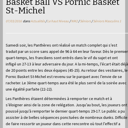
Basket Ball VS Pornic Basket
St-Michel
07/03/2016
dans
Actualités
/
Le haut Niveau
/
NM2
/
Séniors
/
Séniors Masculins 1
Samedi soir, les Panthères ont réalisé un match complet qui s’est
traduit par un score sans appel de 96 à 64 en leur faveur. Dès le premier
quart-temps, les franciliens sont entrés dans le vif du sujet et ont
infligé un 27-13 à leur adversaire du jour. A la mi-temps, l’écart était déjà
de 20 points entre les deux équipes (45-25). Au retour des vestiaires, le
Pornic Basket St-Michel est revenu sur le parquet avec l’envie de se
racheter. Le 3ème quart-temps aura été le plus serré de la soirée avec
une égalité parfaite (22-22).
Les Panthères étaient déterminées à remporter ce match et à
s’éloigner ainsi de la zone de relégation. Jusqu’au bout, les joueurs ont
poussé jusqu’à remporter le dernier quart-temps 29-17. Le public a pu
assister à de belles séquences ponctuées de nombreux dunks. Difficile
de faire ressortir un joueur dans cette rencontre où tout l’effectif a