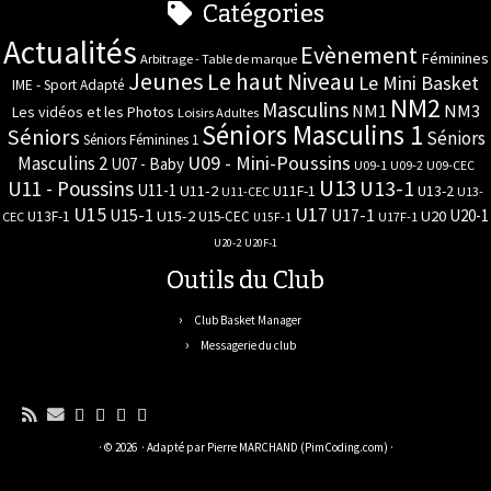
Catégories
Actualités
Evènement
Féminines
Arbitrage - Table de marque
Jeunes
Le haut Niveau
Le Mini Basket
IME - Sport Adapté
NM2
Masculins
NM3
NM1
Les vidéos et les Photos
Loisirs Adultes
Séniors Masculins 1
Séniors
Séniors
Séniors Féminines 1
U09 - Mini-Poussins
Masculins 2
U07 - Baby
U09-1
U09-2
U09-CEC
U13
U11 - Poussins
U13-1
U11-1
U11-2
U11F-1
U13-2
U11-CEC
U13-
U17
U15
U15-1
U17-1
U20-1
U15-2
U20
U13F-1
U15-CEC
CEC
U17F-1
U15F-1
U20-2
U20F-1
Outils du Club
Club Basket Manager
Messagerie du club
· © 2026
· Adapté par
Pierre MARCHAND (PimCoding.com)
·