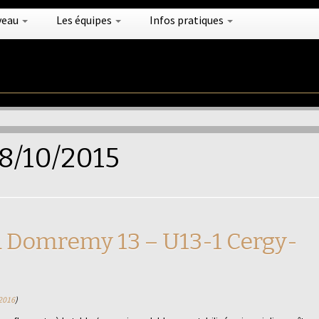
veau
Les équipes
Infos pratiques
8/10/2015
a Domremy 13 – U13-1 Cergy-
2016
)