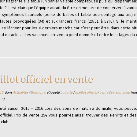
ur flagrante à la table (un panier valable comptabilisé puis qui disparaît e
 ? Il est clair que l’équipe aurait du être en mesure de conserver l’avant
s symptômes habituels (perte de balles et faible pourcentage aux tirs) n
utes provoquées (34) et aux lancers francs (29/51 à 57%). Si le maint
 lâchent pour les 6 derniers matchs car c’est peut être dans cette situ
etit miracle…! Les vacances arrivent à point nommé et entre les stages du 
llot officiel en vente
15
dans
Actualités
/
Boutique
étiqueté
buvette
/
maillot officiel
/
vente
/
version bleu
(mis
15
)
uté saison 2015 – 2016 Lors des soirs de match à domicile, vous pouvez
 officiel. Prix de vente 25€ Vous pourrez aussi trouver des T-shirts et des
 club.