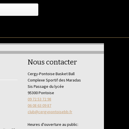
Nous contacter
Cergy-Pontoise Basket Ball
Complexe Sportif des Maradas
Sis Passage du lycée
95300 Pontoise
09 72 53 72 98
06 08 63 09 87
club@cergypontoisebb.fr
Heures d'ouverture au public: