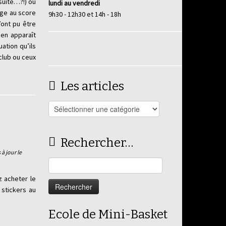
nsuite…?!) ou
lundi au vendredi
age au score
9h30 - 12h30 et 14h - 18h
’ont pu être
ien apparaît
ation qu’ils
club ou ceux
Les articles
Les
articles
Rechercher…
 à jour le
Rechercher :
 acheter le
 stickers au
Ecole de Mini-Basket