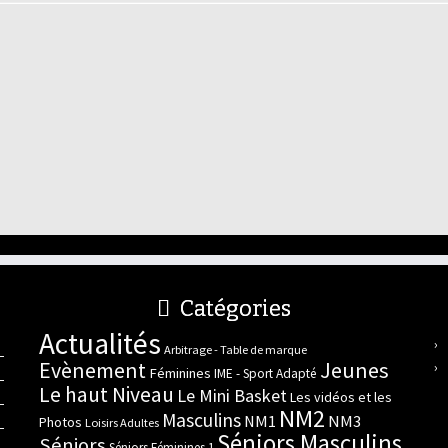
Catégories
Actualités
Arbitrage - Table de marque
Evènement
Jeunes
Féminines
IME - Sport Adapté
Le haut Niveau
Le Mini Basket
Les vidéos et les
NM2
Masculins
NM3
NM1
Photos
Loisirs Adultes
Séniors Masculins
Séniors
Séniors Féminines 1