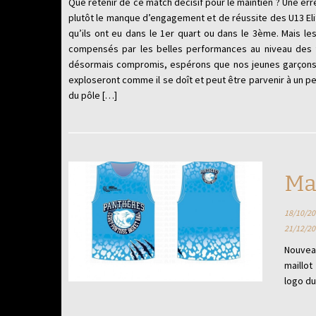
Que retenir de ce match décisif pour le maintien ? Une erre
plutôt le manque d’engagement et de réussite des U13 Elite
qu’ils ont eu dans le 1er quart ou dans le 3ème. Mais le
compensés par les belles performances au niveau des fa
désormais compromis, espérons que nos jeunes garçons se
exploseront comme il se doît et peut être parvenir à un p
du pôle […]
Mai
18/10/20
21/12/20
Nouvea
maillot
logo du