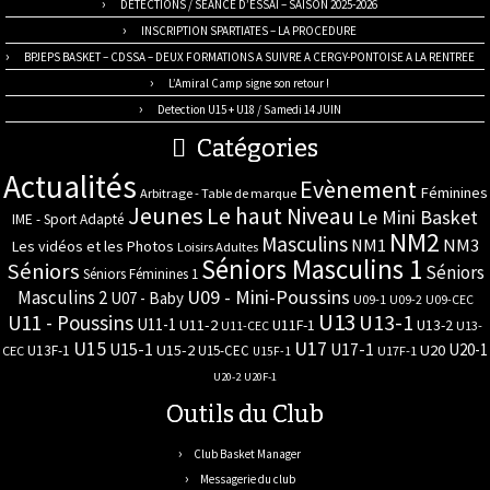
DETECTIONS / SEANCE D’ESSAI – SAISON 2025-2026
INSCRIPTION SPARTIATES – LA PROCEDURE
BPJEPS BASKET – CDSSA – DEUX FORMATIONS A SUIVRE A CERGY-PONTOISE A LA RENTREE
L’Amiral Camp signe son retour !
Detection U15 + U18 / Samedi 14 JUIN
Catégories
Actualités
Evènement
Féminines
Arbitrage - Table de marque
Jeunes
Le haut Niveau
Le Mini Basket
IME - Sport Adapté
NM2
Masculins
NM3
NM1
Les vidéos et les Photos
Loisirs Adultes
Séniors Masculins 1
Séniors
Séniors
Séniors Féminines 1
U09 - Mini-Poussins
Masculins 2
U07 - Baby
U09-1
U09-2
U09-CEC
U13
U11 - Poussins
U13-1
U11-1
U11-2
U11F-1
U13-2
U11-CEC
U13-
U17
U15
U15-1
U17-1
U20-1
U15-2
U20
U13F-1
U15-CEC
CEC
U17F-1
U15F-1
U20-2
U20F-1
Outils du Club
Club Basket Manager
Messagerie du club