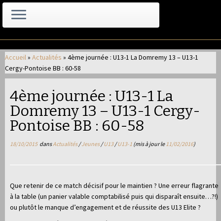
Passer
au
Accueil
»
Actualités
»
4ème journée : U13-1 La Domremy 13 – U13-1
contenu
Cergy-Pontoise BB : 60-58
4ème journée : U13-1 La
Domremy 13 – U13-1 Cergy-
Pontoise BB : 60-58
18/10/2015
dans
Actualités
/
Jeunes
/
U13
/
U13-1
(mis à jour le
11/02/2016
)
Que retenir de ce match décisif pour le maintien ? Une erreur flagrante
à la table (un panier valable comptabilisé puis qui disparaît ensuite…?!)
ou plutôt le manque d’engagement et de réussite des U13 Elite ?