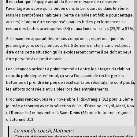
Il est clair que l’équipe aurait du être en mesure de conserver
l’avantage au score qu’ils ont eu dans le 1er quart ou dans le 3ème.
Mais les symptômes habituels (perte de balles et faible pourcentage
aux tirs) n’ont pu être compensés par les belles performances au
niveau des fautes provoquées (34) et aux lancers francs (29/51 à 57%).
Si le maintien apparaît désormais compromis, espérons que nos
jeunes garçons se lâchent pour les 6 derniers matchs car c’est peut
être dans cette situation qu’ils exploseront comme il se doît et peut
être parvenir à un petit miracle…!
Les vacances arrivent à point nommé et entre les stages du club ou
ceux du pôle départemental, ça sera l’occasion de recharger les
batteries et prendre un peu de recul car si les résultats ne sont pas là,
les efforts sont réels et visibles lors des entraînements.
Prochains rendez-vous le 7 novembre à Ris-Orangis (91) pour la 5ème
journée et tournoi avec la sélection du Val d’Oise pour Cyril, Maël, Noa
et Romain le 1er novembre à Saint-Denis (93) pour le tournoi régional
d’automne U13.
Le mot du coach, Mathieu :