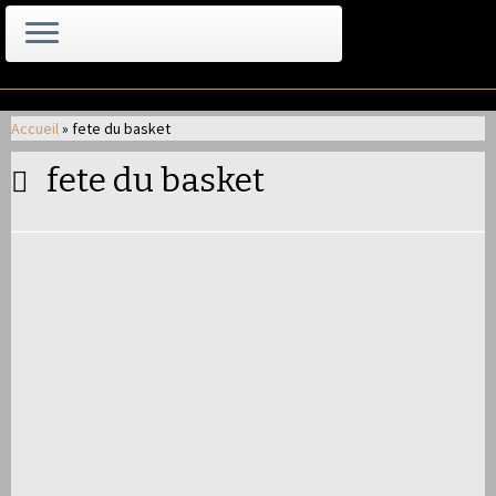
Passer
au
Accueil
»
fete du basket
contenu
fete du basket