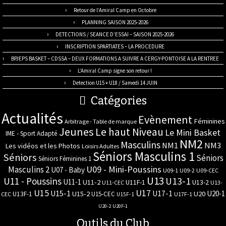
Retour de l’Amiral Camp en Octobre
PLANNING SAISON 2025-2026
DETECTIONS / SEANCE D’ESSAI – SAISON 2025-2026
INSCRIPTION SPARTIATES – LA PROCEDURE
BPJEPS BASKET – CDSSA – DEUX FORMATIONS A SUIVRE A CERGY-PONTOISE A LA RENTREE
L’Amiral Camp signe son retour !
Detection U15 + U18 / Samedi 14 JUIN
Catégories
Actualités
Evènement
Féminines
Arbitrage - Table de marque
Jeunes
Le haut Niveau
Le Mini Basket
IME - Sport Adapté
NM2
Masculins
NM3
NM1
Les vidéos et les Photos
Loisirs Adultes
Séniors Masculins 1
Séniors
Séniors
Séniors Féminines 1
U09 - Mini-Poussins
Masculins 2
U07 - Baby
U09-1
U09-2
U09-CEC
U13
U11 - Poussins
U13-1
U11-1
U11-2
U11F-1
U13-2
U11-CEC
U13-
U17
U15
U15-1
U17-1
U20-1
U15-2
U20
U13F-1
U15-CEC
CEC
U17F-1
U15F-1
U20-2
U20F-1
Outils du Club