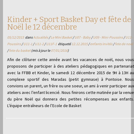
Kinder + Sport Basket Day et fête de
Noël le 12 décembre
05/12/2015
dans
Actualités
/
Le Mini Basket
/
U07 - Baby
/
U09 - Mini-Poussins
/
U11 -
Poussins
/
U11-1
/
U11-2
/
U11F-1
étiqueté
12.12.2015
/
enfants invités
/
fete de noel
/
fete du basket
(mis à jour le
07/01/2016
)
Afin de clôturer cette année avant les vacances de noël, nous vous
proposons de participer à des ateliers pédagogiques en partenariat
avec la FFBB et Kinder, le samedi 12 décembre 2015 de 9H à 13H au
complexe sportif des Maradas (petit gymnase) à Pontoise. Nous
convions un parent, un frère ou une soeur, un ami à venir participer aux
ateliers avec l’enfant licencié. Nous finirons cette matinée par la venue
du père Noël qui donnera des petites récompenses aux enfants.
L’équipe entraîneurs de l’Ecole de Basket