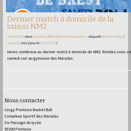
Dernier match à domicile de la
saison NM2
15/04/2015
dans
Actualités
/
NM2
/
Séniors Masculins 1
étiqueté
dernier match
/
domicile
(mis à jour le
21/12/2015
)
Venez nombreux au dernier match à domicile de NM2. Rendez-vous ce
samedi soir au gymnase des Maradas.
Nous contacter
Cergy-Pontoise Basket Ball
Complexe Sportif des Maradas
Sis Passage du lycée
95300 Pontoise