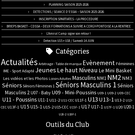
PLANNING SAISON 2025-2026
DETECTIONS / SEANCE D’ESSAI – SAISON 2025-2026
INSCRIPTION SPARTIATES – LA PROCEDURE
BPJEPS BASKET – CDSSA – DEUX FORMATIONS A SUIVRE A CERGY-PONTOISE A LA RENTREE
L’Amiral Camp signe son retour !
Detection U15 + U18 / Samedi 14 JUIN
Catégories
Actualités
Evènement
Féminines
Arbitrage - Table de marque
Jeunes
Le haut Niveau
Le Mini Basket
IME - Sport Adapté
NM2
Masculins
NM3
NM1
Les vidéos et les Photos
Loisirs Adultes
Séniors Masculins 1
Séniors
Séniors
Séniors Féminines 1
U09 - Mini-Poussins
Masculins 2
U07 - Baby
U09-1
U09-2
U09-CEC
U13
U11 - Poussins
U13-1
U11-1
U11-2
U11F-1
U13-2
U11-CEC
U13-
U17
U15
U15-1
U17-1
U20-1
U15-2
U20
U13F-1
U15-CEC
CEC
U17F-1
U15F-1
U20-2
U20F-1
Outils du Club