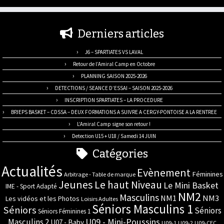
Derniers articles
J6 – SPARTIATES VS LAVAL
Retour de l’Amiral Camp en Octobre
PLANNING SAISON 2025-2026
DETECTIONS / SEANCE D’ESSAI – SAISON 2025-2026
INSCRIPTION SPARTIATES – LA PROCEDURE
BPJEPS BASKET – CDSSA – DEUX FORMATIONS A SUIVRE A CERGY-PONTOISE A LA RENTREE
L’Amiral Camp signe son retour !
Detection U15 + U18 / Samedi 14 JUIN
Catégories
Actualités
Evènement
Féminines
Arbitrage - Table de marque
Jeunes
Le haut Niveau
Le Mini Basket
IME - Sport Adapté
NM2
Masculins
NM3
NM1
Les vidéos et les Photos
Loisirs Adultes
Séniors Masculins 1
Séniors
Séniors
Séniors Féminines 1
U09 - Mini-Poussins
Masculins 2
U07 - Baby
U09-1
U09-2
U09-CEC