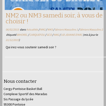
NM2 ou NM3 samedi soir, à vous de
choisir !
06/02/2015
dans
Actualités
/
NM2
/
NM3
/
Séniors Masculins 1
/
Séniors Masculins 2
étiqueté
BIHOREL
/
CARQUEFOU
/
GCO
/
NM2
/
UD JEANNE D'ARC
(mis à jour le
21/12/2015
)
Qui irez-vous soutenir samedi soir ?
Nous contacter
Cergy-Pontoise Basket Ball
Complexe Sportif des Maradas
Sis Passage du lycée
95300 Pontoise