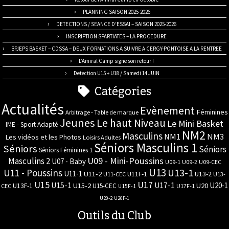
PLANNING SAISON 2025-2026
DETECTIONS / SEANCE D’ESSAI – SAISON 2025-2026
INSCRIPTION SPARTIATES – LA PROCEDURE
BPJEPS BASKET – CDSSA – DEUX FORMATIONS A SUIVRE A CERGY-PONTOISE A LA RENTREE
L’Amiral Camp signe son retour !
Detection U15 + U18 / Samedi 14 JUIN
Catégories
Actualités
Evènement
Féminines
Arbitrage - Table de marque
Jeunes
Le haut Niveau
Le Mini Basket
IME - Sport Adapté
NM2
Masculins
NM3
NM1
Les vidéos et les Photos
Loisirs Adultes
Séniors Masculins 1
Séniors
Séniors
Séniors Féminines 1
U09 - Mini-Poussins
Masculins 2
U07 - Baby
U09-1
U09-2
U09-CEC
U13
U11 - Poussins
U13-1
U11-1
U11-2
U11F-1
U13-2
U11-CEC
U13-
U17
U15
U15-1
U17-1
U20-1
U15-2
U20
U13F-1
U15-CEC
CEC
U17F-1
U15F-1
U20-2
U20F-1
Outils du Club