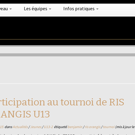
veau
Les équipes
Infos pratiques
ticipation au tournoi de RIS
ANGIS U13
15
dans
Actualités
/
Jeunes
/
U13-2
étiqueté
benjamin
/
ris orangis
/
tournoi
(mis à jour l