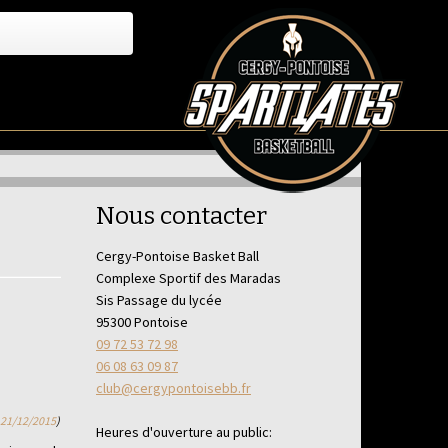
Nous contacter
Cergy-Pontoise Basket Ball
Complexe Sportif des Maradas
Sis Passage du lycée
95300 Pontoise
09 72 53 72 98
06 08 63 09 87
club@cergypontoisebb.fr
e
21/12/2015
)
Heures d'ouverture au public: