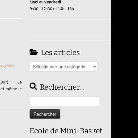
lundi au vendredi
9h30 - 12h30 et 14h - 18h
Les articles
Les
ery
/
mini
articles
 (2007). Le
Rechercher…
s et même le
Rechercher :
Ecole de Mini-Basket