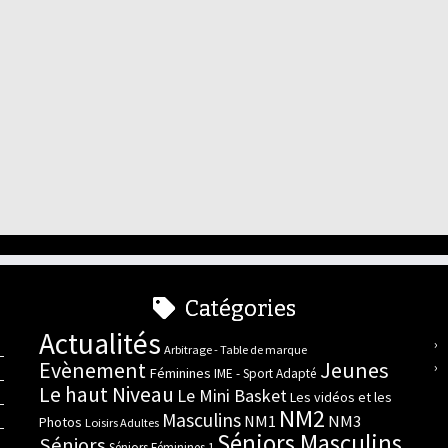
Catégories
Actualités
Arbitrage - Table de marque
Evènement
Jeunes
Féminines
IME - Sport Adapté
Le haut Niveau
Le Mini Basket
Les vidéos et les
NM2
Masculins
NM3
NM1
Photos
Loisirs Adultes
Séniors Masculins
Séniors
Séniors Féminines 1