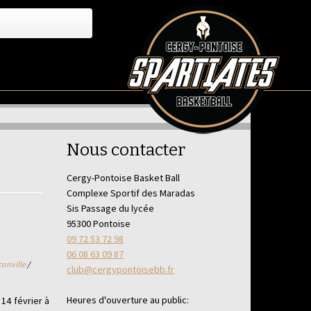
Nous contacter
Cergy-Pontoise Basket Ball
Complexe Sportif des Maradas
Sis Passage du lycée
95300 Pontoise
09 72 53 72 98
06 08 63 09 87
conville
/
club@cergypontoisebb.fr
Heures d'ouverture au public:
14 février à