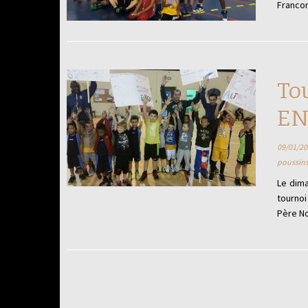
Francon
To
EN
09/01/20
poussin
Le dim
tournoi
Père No