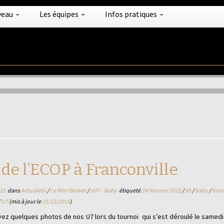
veau
Les équipes
Infos pratiques
de l’ECOP à Franconville
15
dans
Actualités
/
Le Mini Basket
/
U07 - Baby
étiqueté
24 févvrier 2015
/
95
/
baby
/
fran
/
U7
(mis à jour le
21/12/2015
)
ez quelques photos de nos U7 lors du tournoi qui s’est déroulé le samedi 