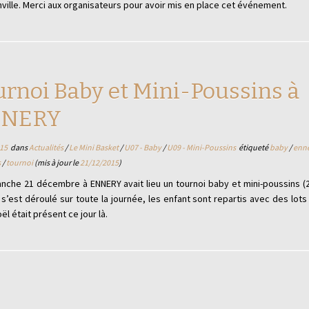
ville. Merci aux organisateurs pour avoir mis en place cet événement.
urnoi Baby et Mini-Poussins à
NERY
15
dans
Actualités
/
Le Mini Basket
/
U07 - Baby
/
U09 - Mini-Poussins
étiqueté
baby
/
enn
s
/
tournoi
(mis à jour le
21/12/2015
)
anche 21 décembre à ENNERY avait lieu un tournoi baby et mini-poussins
 s’est déroulé sur toute la journée, les enfant sont repartis avec des lot
ël était présent ce jour là.