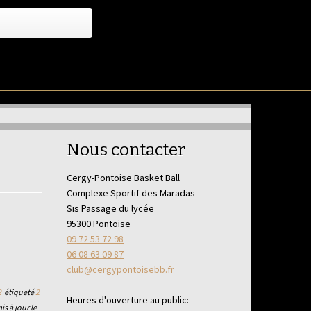
Nous contacter
Cergy-Pontoise Basket Ball
Complexe Sportif des Maradas
Sis Passage du lycée
95300 Pontoise
09 72 53 72 98
06 08 63 09 87
club@cergypontoisebb.fr
2
étiqueté
2
Heures d'ouverture au public:
is à jour le