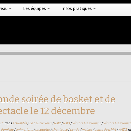
veau
Les équipes
Infos pratiques
ande soirée de basket et de
ectacle le 12 décembre
15
dans
Actualités
/
Le haut Niveau
/
NM2
/
NM3
/
Séniors Masculins 1
/
Séniors Masculins 
 domicile
/
animations
/
casquette
/
chanteuse
/
Lynda
/
maillot
/
vente de tshirt
/
WATIB
(m