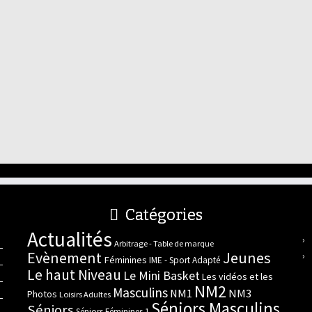
Catégories
Actualités
Arbitrage - Table de marque
Evènement
Jeunes
Féminines
IME - Sport Adapté
Le haut Niveau
Le Mini Basket
Les vidéos et les
NM2
Masculins
NM3
NM1
Photos
Loisirs Adultes
Séniors Masculins
Séniors
Séniors Féminines 1