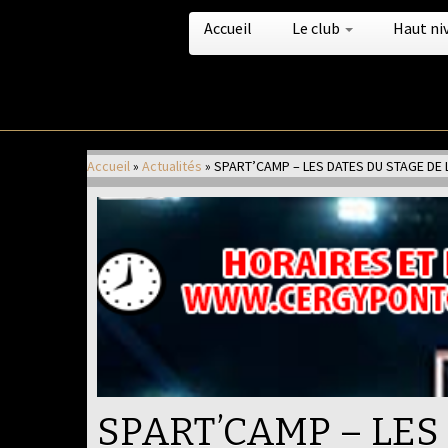
Accueil
Le club
Haut ni
Passer
au
Accueil
»
Actualités
»
SPART’CAMP – LES DATES DU STAGE DE
contenu
SPART’CAMP – LES