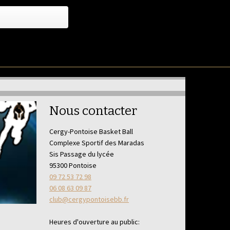
Nous contacter
Cergy-Pontoise Basket Ball
Complexe Sportif des Maradas
Sis Passage du lycée
95300 Pontoise
09 72 53 72 98
06 08 63 09 87
club@cergypontoisebb.fr
Heures d'ouverture au public: