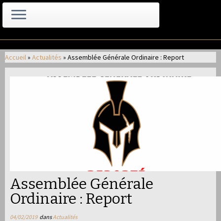
Passer
au
Accueil
»
Actualités
»
Assemblée Générale Ordinaire : Report
contenu
Assemblée Générale
Ordinaire : Report
04/02/2019
dans
Actualités