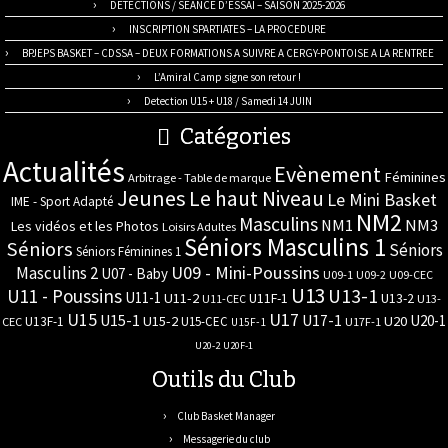
DETECTIONS / SEANCE D’ESSAI – SAISON 2025-2026
INSCRIPTION SPARTIATES – LA PROCEDURE
BPJEPS BASKET – CDSSA – DEUX FORMATIONS A SUIVRE A CERGY-PONTOISE A LA RENTREE
L’Amiral Camp signe son retour !
Detection U15 + U18 / Samedi 14 JUIN
Catégories
Actualités
Evènement
Féminines
Arbitrage - Table de marque
Jeunes
Le haut Niveau
Le Mini Basket
IME - Sport Adapté
NM2
Masculins
NM3
NM1
Les vidéos et les Photos
Loisirs Adultes
Séniors Masculins 1
Séniors
Séniors
Séniors Féminines 1
U09 - Mini-Poussins
Masculins 2
U07 - Baby
U09-1
U09-2
U09-CEC
U13
U11 - Poussins
U13-1
U11-1
U11-2
U11F-1
U13-2
U11-CEC
U13-
U17
U15
U15-1
U17-1
U20-1
U15-2
U20
U13F-1
U15-CEC
CEC
U17F-1
U15F-1
U20-2
U20F-1
Outils du Club
Club Basket Manager
Messagerie du club