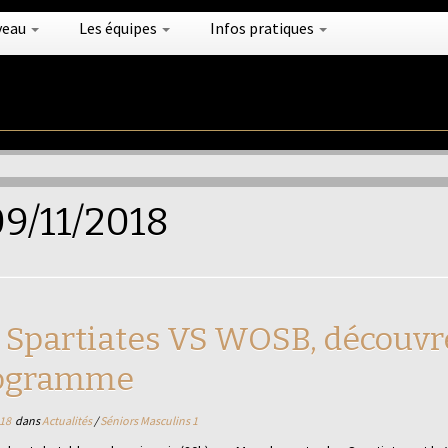
veau
Les équipes
Infos pratiques
9/11/2018
 | Spartiates VS WOSB, découvr
ogramme
18
dans
Actualités
/
Séniors Masculins 1