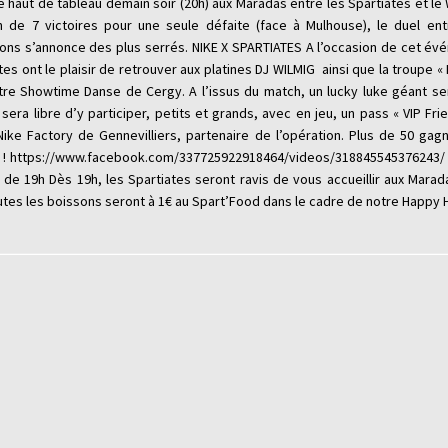
 haut de tableau demain soir (20h) aux Maradas entre les Spartiates et l
n de 7 victoires pour une seule défaite (face à Mulhouse), le duel en
ons s’annonce des plus serrés. NIKE X SPARTIATES A l’occasion de cet év
tes ont le plaisir de retrouver aux platines DJ WILMIG ainsi que la troupe «
re Showtime Danse de Cergy. A l’issus du match, un lucky luke géant se
sera libre d’y participer, petits et grands, avec en jeu, un pass « VIP Frie
Nike Factory de Gennevilliers, partenaire de l’opération. Plus de 50 gag
r ! https://www.facebook.com/337725922918464/videos/318845545376243/
r de 19h Dès 19h, les Spartiates seront ravis de vous accueillir aux Marad
utes les boissons seront à 1€ au Spart’Food dans le cadre de notre Happy 