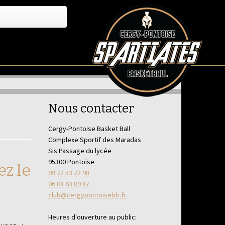
Nous contacter
Cergy-Pontoise Basket Ball
Complexe Sportif des Maradas
Sis Passage du lycée
95300 Pontoise
ez le
09 72 53 72 98
06 08 63 09 87
club@cergypontoisebb.fr
Heures d'ouverture au public: