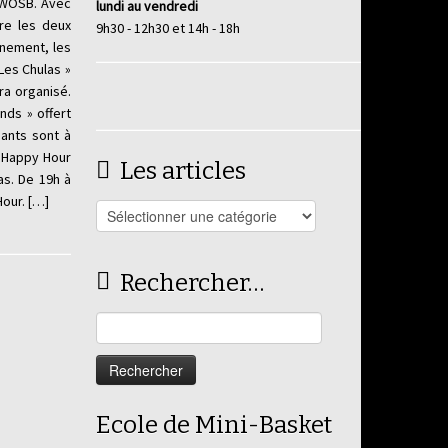
e WOSB. Avec
lundi au vendredi
tre les deux
9h30 - 12h30 et 14h - 18h
énement, les
 Les Chulas »
ra organisé.
nds » offert
nants sont à
 Happy Hour
Les articles
as. De 19h à
Hour. […]
Les
articles
Rechercher…
Rechercher :
Ecole de Mini-Basket