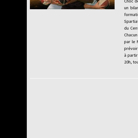
Choc de
un bila
formati
Spartia
du Cent
Chacun 
par le 
prévoi
à parti
20h, to