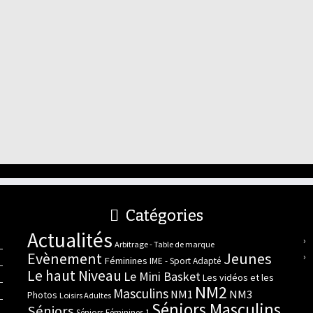
Catégories
Actualités
Arbitrage - Table de marque
Evènement
Jeunes
Féminines
IME - Sport Adapté
Le haut Niveau
Le Mini Basket
Les vidéos et les
NM2
Masculins
NM3
NM1
Photos
Loisirs Adultes
Séniors Masculins
Séniors
Séniors Féminines 1