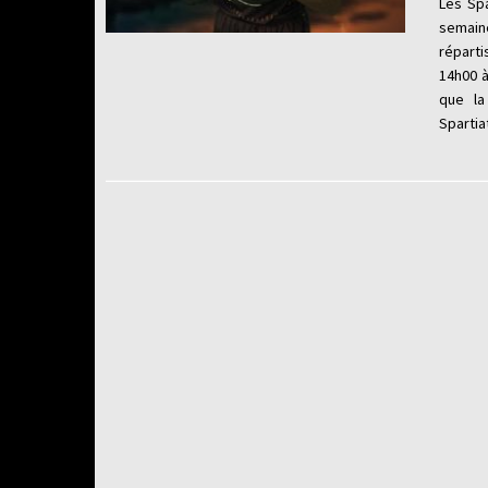
Les Sp
semain
réparti
14h00 à
que la 
Spartia