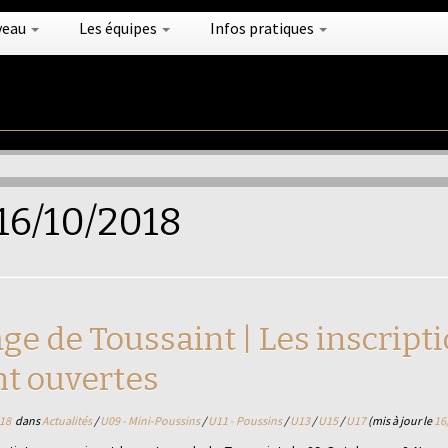
veau
Les équipes
Infos pratiques
16/10/2018
ge de Toussaint | Les inscript
nt ouvertes
18
dans
Actualités
/
U09 - Mini-Poussins
/
U11 - Poussins
/
U13
/
U15
/
U17
(mis à jour le
16