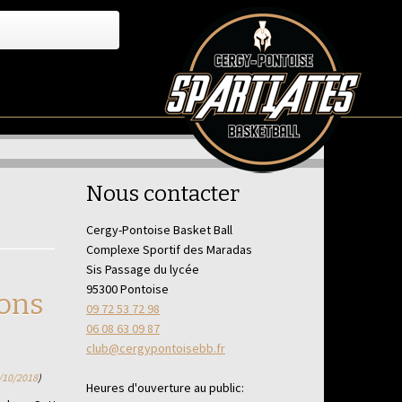
Nous contacter
Cergy-Pontoise Basket Ball
Complexe Sportif des Maradas
Sis Passage du lycée
95300 Pontoise
ions
09 72 53 72 98
06 08 63 09 87
club@cergypontoisebb.fr
/10/2018
)
Heures d'ouverture au public: