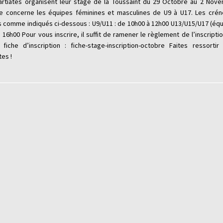
artiates organisent leur stage de la Toussaint du 29 Octobre au 2 Nove
e concerne les équipes féminines et masculines de U9 à U17. Les crén
s comme indiqués ci-dessous : U9/U11 : de 10h00 à 12h00 U13/U15/U17 (équi
 16h00 Pour vous inscrire, il suffit de ramener le règlement de l’inscriptio
fiche d’inscription : fiche-stage-inscription-octobre Faites ressorti
tes !