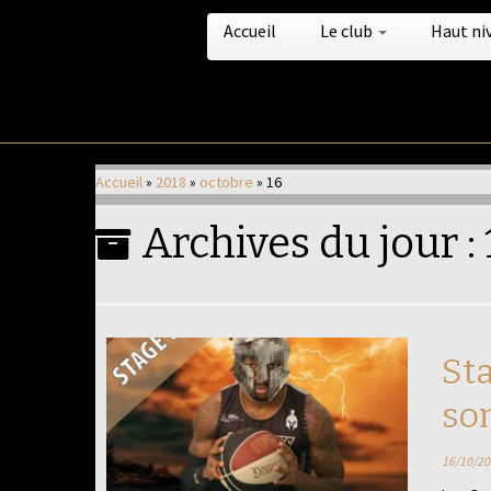
Accueil
Le club
Haut ni
Passer
au
Accueil
»
2018
»
octobre
»
16
contenu
Archives du jour :
Sta
so
16/10/20