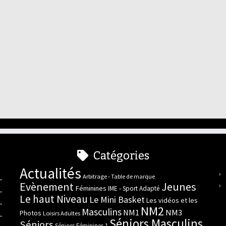
Catégories
Actualités
Arbitrage - Table de marque
Evènement
Jeunes
Féminines
IME - Sport Adapté
Le haut Niveau
Le Mini Basket
Les vidéos et les
NM2
Masculins
NM3
NM1
Photos
Loisirs Adultes
Séniors Masculins
Séniors
Séniors Féminines 1