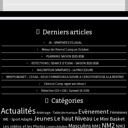
Derniers articles
J6 – SPARTIATES VS LAVAL
Retour de l’Amiral Camp en Octobre
PLANNING SAISON 2025-2026
DETECTIONS / SEANCE D’ESSAI – SAISON 2025-2026
INSCRIPTION SPARTIATES – LA PROCEDURE
BPJEPS BASKET – CDSSA – DEUX FORMATIONS A SUIVRE A CERGY-PONTOISE A LA RENTREE
L’Amiral Camp signe son retour !
Detection U15 + U18 / Samedi 14 JUIN
Catégories
Actualités
Evènement
Féminines
Arbitrage - Table de marque
Jeunes
Le haut Niveau
Le Mini Basket
IME - Sport Adapté
NM2
Masculins
NM3
NM1
Les vidéos et les Photos
Loisirs Adultes