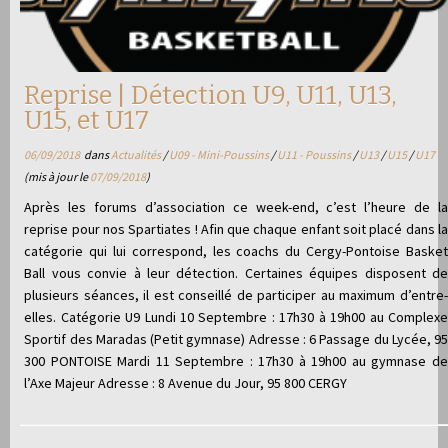
Reprise | Détection U9, U11, U13,
U15, et U17
06/09/2018
dans
Actualités
/
U09 - Mini-Poussins
/
U11 - Poussins
/
U13
/
U15
/
U17
(mis à jour le
07/09/2018
)
Après les forums d’association ce week-end, c’est l’heure de la
reprise pour nos Spartiates ! Afin que chaque enfant soit placé dans la
catégorie qui lui correspond, les coachs du Cergy-Pontoise Basket
Ball vous convie à leur détection. Certaines équipes disposent de
plusieurs séances, il est conseillé de participer au maximum d’entre-
elles. Catégorie U9 Lundi 10 Septembre : 17h30 à 19h00 au Complexe
Sportif des Maradas (Petit gymnase) Adresse : 6 Passage du Lycée, 95
300 PONTOISE Mardi 11 Septembre : 17h30 à 19h00 au gymnase de
l’Axe Majeur Adresse : 8 Avenue du Jour, 95 800 CERGY