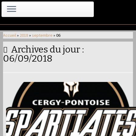
Passer
au
Accueil
»
2018
»
septembre
»
06
contenu
Archives du jour :
06/09/2018