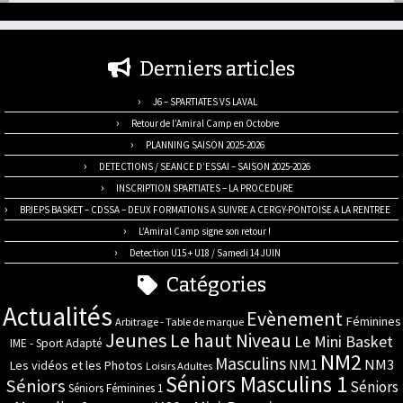
Derniers articles
J6 – SPARTIATES VS LAVAL
Retour de l’Amiral Camp en Octobre
PLANNING SAISON 2025-2026
DETECTIONS / SEANCE D’ESSAI – SAISON 2025-2026
INSCRIPTION SPARTIATES – LA PROCEDURE
BPJEPS BASKET – CDSSA – DEUX FORMATIONS A SUIVRE A CERGY-PONTOISE A LA RENTREE
L’Amiral Camp signe son retour !
Detection U15 + U18 / Samedi 14 JUIN
Catégories
Actualités
Evènement
Féminines
Arbitrage - Table de marque
Jeunes
Le haut Niveau
Le Mini Basket
IME - Sport Adapté
NM2
Masculins
NM3
NM1
Les vidéos et les Photos
Loisirs Adultes
Séniors Masculins 1
Séniors
Séniors
Séniors Féminines 1