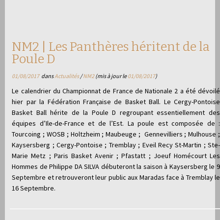
NM2 | Les Panthères héritent de la
Poule D
01/08/2017
dans
Actualités
/
NM2
(mis à jour le
01/08/2017
)
Le calendrier du Championnat de France de Nationale 2 a été dévoilé
hier par la Fédération Française de Basket Ball. Le Cergy-Pontoise
Basket Ball hérite de la Poule D regroupant essentiellement des
équipes d’Ile-de-France et de l’Est. La poule est composée de :
Tourcoing ; WOSB ; Holtzheim ; Maubeuge ; Gennevilliers ; Mulhouse ;
Kaysersberg ; Cergy-Pontoise ; Tremblay ; Eveil Recy St-Martin ; Ste-
Marie Metz ; Paris Basket Avenir ; Pfastatt ; Joeuf Homécourt Les
Hommes de Philippe DA SILVA débuteront la saison à Kaysersberg le 9
Septembre et retrouveront leur public aux Maradas face à Tremblay le
16 Septembre.