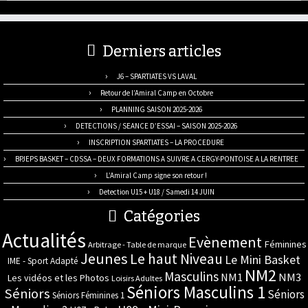
Derniers articles
J6 – SPARTIATES VS LAVAL
Retour de l’Amiral Camp en Octobre
PLANNING SAISON 2025-2026
DETECTIONS / SEANCE D’ESSAI – SAISON 2025-2026
INSCRIPTION SPARTIATES – LA PROCEDURE
BPJEPS BASKET – CDSSA – DEUX FORMATIONS A SUIVRE A CERGY-PONTOISE A LA RENTREE
L’Amiral Camp signe son retour !
Detection U15 + U18 / Samedi 14 JUIN
Catégories
Actualités
Evènement
Féminines
Arbitrage - Table de marque
Jeunes
Le haut Niveau
Le Mini Basket
IME - Sport Adapté
NM2
Masculins
NM3
NM1
Les vidéos et les Photos
Loisirs Adultes
Séniors Masculins 1
Séniors
Séniors
Séniors Féminines 1