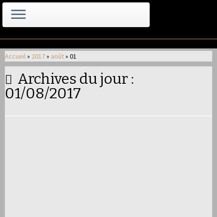
Passer
au
Accueil
»
2017
»
août
»
01
contenu
Archives du jour :
01/08/2017