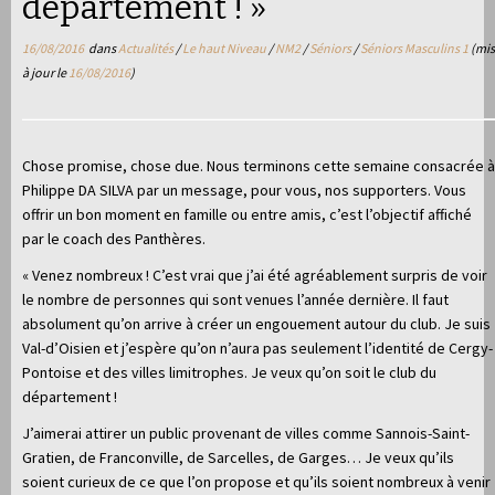
département ! »
16/08/2016
dans
Actualités
/
Le haut Niveau
/
NM2
/
Séniors
/
Séniors Masculins 1
(mis
à jour le
16/08/2016
)
Chose promise, chose due. Nous terminons cette semaine consacrée à
Philippe DA SILVA par un message, pour vous, nos supporters. Vous
offrir un bon moment en famille ou entre amis, c’est l’objectif affiché
par le coach des Panthères.
« Venez nombreux ! C’est vrai que j’ai été agréablement surpris de voir
le nombre de personnes qui sont venues l’année dernière. Il faut
absolument qu’on arrive à créer un engouement autour du club. Je suis
Val-d’Oisien et j’espère qu’on n’aura pas seulement l’identité de Cergy-
Pontoise et des villes limitrophes. Je veux qu’on soit le club du
département !
J’aimerai attirer un public provenant de villes comme Sannois-Saint-
Gratien, de Franconville, de Sarcelles, de Garges… Je veux qu’ils
soient curieux de ce que l’on propose et qu’ils soient nombreux à venir