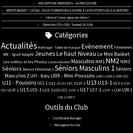
INSCRIPTION SPARTIATES – LA PROCEDURE
BPJEPS BASKET – CDSSA – DEUX FORMATIONS A SUIVRE A CERGY-PONTOISE A LA RENTREE
L’Amiral Camp signe son retour !
Detection U15 + U18 / Samedi 14 JUIN
Catégories
Actualités
Evènement
Féminines
Arbitrage - Table de marque
Jeunes
Le haut Niveau
Le Mini Basket
IME - Sport Adapté
NM2
Masculins
NM3
NM1
Les vidéos et les Photos
Loisirs Adultes
Séniors Masculins 1
Séniors
Séniors
Séniors Féminines 1
U09 - Mini-Poussins
Masculins 2
U07 - Baby
U09-1
U09-2
U09-CEC
U13
U11 - Poussins
U13-1
U11-1
U11-2
U11F-1
U13-2
U11-CEC
U13-
U17
U15
U15-1
U17-1
U20-1
U15-2
U20
U13F-1
U15-CEC
CEC
U17F-1
U15F-1
U20-2
U20F-1
Outils du Club
Club Basket Manager
Messagerie du club