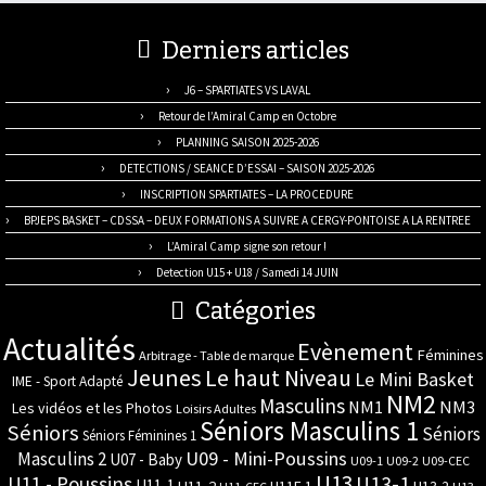
Derniers articles
J6 – SPARTIATES VS LAVAL
Retour de l’Amiral Camp en Octobre
PLANNING SAISON 2025-2026
DETECTIONS / SEANCE D’ESSAI – SAISON 2025-2026
INSCRIPTION SPARTIATES – LA PROCEDURE
BPJEPS BASKET – CDSSA – DEUX FORMATIONS A SUIVRE A CERGY-PONTOISE A LA RENTREE
L’Amiral Camp signe son retour !
Detection U15 + U18 / Samedi 14 JUIN
Catégories
Actualités
Evènement
Féminines
Arbitrage - Table de marque
Jeunes
Le haut Niveau
Le Mini Basket
IME - Sport Adapté
NM2
Masculins
NM3
NM1
Les vidéos et les Photos
Loisirs Adultes
Séniors Masculins 1
Séniors
Séniors
Séniors Féminines 1
U09 - Mini-Poussins
Masculins 2
U07 - Baby
U09-1
U09-2
U09-CEC
U13
U11 - Poussins
U13-1
U11-1