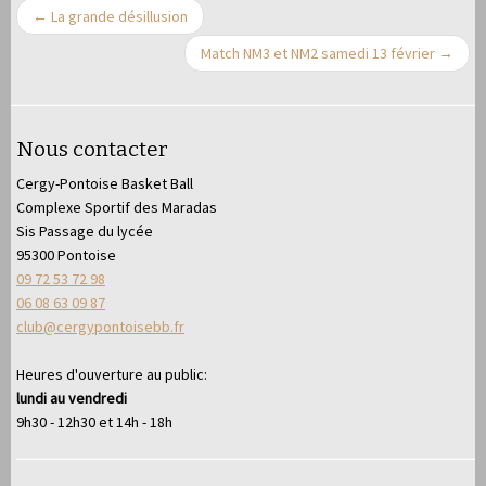
←
La grande désillusion
Match NM3 et NM2 samedi 13 février
→
Nous contacter
Cergy-Pontoise Basket Ball
Complexe Sportif des Maradas
Sis Passage du lycée
95300 Pontoise
09 72 53 72 98
06 08 63 09 87
club@cergypontoisebb.fr
Heures d'ouverture au public:
lundi au vendredi
9h30 - 12h30 et 14h - 18h