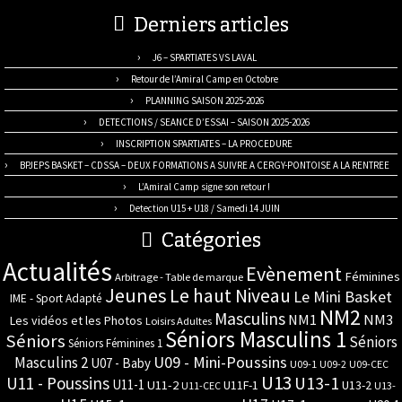
Derniers articles
J6 – SPARTIATES VS LAVAL
Retour de l’Amiral Camp en Octobre
PLANNING SAISON 2025-2026
DETECTIONS / SEANCE D’ESSAI – SAISON 2025-2026
INSCRIPTION SPARTIATES – LA PROCEDURE
BPJEPS BASKET – CDSSA – DEUX FORMATIONS A SUIVRE A CERGY-PONTOISE A LA RENTREE
L’Amiral Camp signe son retour !
Detection U15 + U18 / Samedi 14 JUIN
Catégories
Actualités
Evènement
Féminines
Arbitrage - Table de marque
Jeunes
Le haut Niveau
Le Mini Basket
IME - Sport Adapté
NM2
Masculins
NM3
NM1
Les vidéos et les Photos
Loisirs Adultes
Séniors Masculins 1
Séniors
Séniors
Séniors Féminines 1
U09 - Mini-Poussins
Masculins 2
U07 - Baby
U09-1
U09-2
U09-CEC
U13
U11 - Poussins
U13-1
U11-1
U11-2
U11F-1
U13-2
U11-CEC
U13-