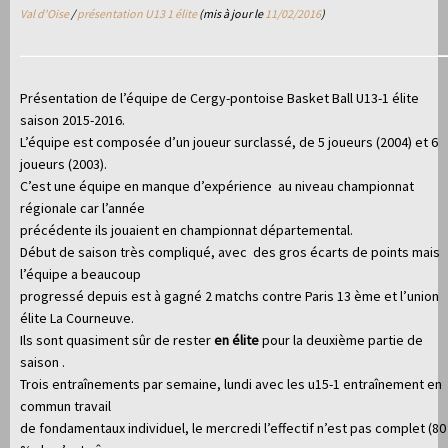
Val d'Oise
/
présentation U13 1 élite
(mis à jour le
11/02/2016
)
Présentation de l’équipe de Cergy-pontoise Basket Ball U13-1 élite
saison 2015-2016.
L’équipe est composée d’un joueur surclassé, de 5 joueurs (2004) et 6
joueurs (2003).
C’est une équipe en manque d’expérience au niveau championnat
régionale car l’année
précédente ils jouaient en championnat départemental.
Début de saison très compliqué, avec des gros écarts de points mais
l’équipe a beaucoup
progressé depuis est à gagné 2 matchs contre Paris 13 ème et l’union
élite La Courneuve.
Ils sont quasiment sûr de rester
en élite
pour la deuxième partie de
saison .
Trois entraînements par semaine, lundi avec les u15-1 entraînement en
commun travail
de fondamentaux individuel, le mercredi l’effectif n’est pas complet (80