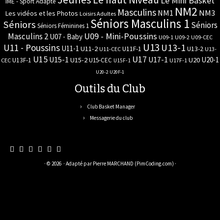
Le Mini Basket
IME - Sport Adapté
NM2
Masculins
NM3
NM1
Les vidéos et les Photos
Loisirs Adultes
Séniors Masculins 1
Séniors
Séniors
Séniors Féminines 1
U09 - Mini-Poussins
Masculins 2
U07 - Baby
U09-1
U09-2
U09-CEC
U13
U11 - Poussins
U13-1
U11-1
U11-2
U11F-1
U13-2
U11-CEC
U13-
U17
U15
U15-1
U17-1
U20-1
U15-2
U20
U13F-1
U15-CEC
CEC
U17F-1
U15F-1
U20-2
U20F-1
Outils du Club
Club Basket Manager
Messagerie du club
· © 2026
· Adapté par
Pierre MARCHAND (PimCoding.com)
·