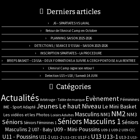
Derniers articles
J6 – SPARTIATES VS LAVAL
Retour de l’Amiral Camp en Octobre
PLANNING SAISON 2025-2026
DETECTIONS / SEANCE D’ESSAI – SAISON 2025-2026
INSCRIPTION SPARTIATES – LA PROCEDURE
BPJEPS BASKET – CDSSA – DEUX FORMATIONS A SUIVRE A CERGY-PONTOISE A LA RENTREE
L’Amiral Camp signe son retour !
Detection U15 + U18 / Samedi 14 JUIN
Catégories
Actualités
Evènement
Féminines
Arbitrage - Table de marque
Jeunes
Le haut Niveau
Le Mini Basket
IME - Sport Adapté
NM2
Masculins
NM3
NM1
Les vidéos et les Photos
Loisirs Adultes
Séniors Masculins 1
Séniors
Séniors
Séniors Féminines 1
U09 - Mini-Poussins
Masculins 2
U07 - Baby
U09-1
U09-2
U09-CEC
U13
U11 - Poussins
U13-1
U11-1
U11-2
U11F-1
U13-2
U11-CEC
U13-