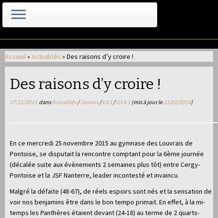
Passer
au
Accueil
»
Actualités
»
Des raisons d’y croire !
contenu
Des raisons d’y croire !
27/11/2015
dans
Actualités
/
Jeunes
/
U13
/
U13-1
(mis à jour le
11/02/2016
)
En ce mercredi 25 novembre 2015 au gymnase des Louvrais de
Pontoise, se disputait la rencontre comptant pour la 6ème journée
(décalée suite aux évènements 2 semaines plus tôt) entre Cergy-
Pontoise et la JSF Nanterre, leader incontesté et invaincu.
Malgré la défaite (48-67), de réels espoirs sont nés et la sensation de
voir nos benjamins être dans le bon tempo primait. En effet, à la mi-
temps les Panthères étaient devant (24-18) au terme de 2 quarts-