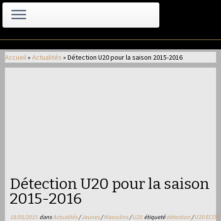
Passer
au
Accueil
»
Actualités
»
Détection U20 pour la saison 2015-2016
contenu
Détection U20 pour la saison
2015-2016
18/05/2015
dans
Actualités
/
Jeunes
/
Masculins
/
U20
étiqueté
détection
/
U20 ECOP