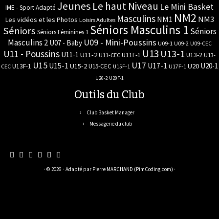
Jeunes
Le haut Niveau
Le Mini Basket
IME - Sport Adapté
NM2
Masculins
NM3
NM1
Les vidéos et les Photos
Loisirs Adultes
Séniors Masculins 1
Séniors
Séniors
Séniors Féminines 1
U09 - Mini-Poussins
Masculins 2
U07 - Baby
U09-1
U09-2
U09-CEC
U13
U11 - Poussins
U13-1
U11-1
U11-2
U11F-1
U13-2
U11-CEC
U13-
U17
U15
U15-1
U17-1
U20-1
U15-2
U20
U13F-1
U15-CEC
CEC
U17F-1
U15F-1
U20-2
U20F-1
Outils du Club
Club Basket Manager
Messagerie du club
· © 2026
· Adapté par
Pierre MARCHAND (PimCoding.com)
·