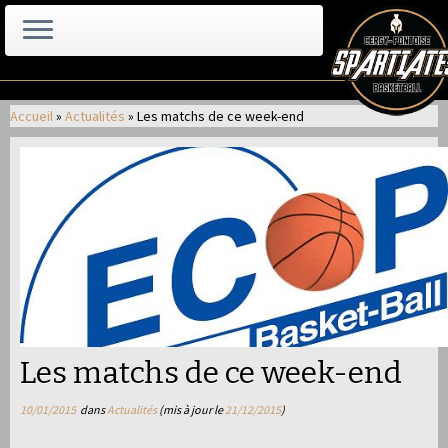
Passer
au
Accueil
»
Actualités
»
Les matchs de ce week-end
contenu
Les matchs de ce week-end
10/01/2015
dans
Actualités
(mis à jour le
21/12/2015
)