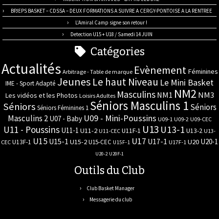
BPJEPS BASKET – CDSSA – DEUX FORMATIONS A SUIVRE A CERGY-PONTOISE A LA RENTREE
L’Amiral Camp signe son retour !
Detection U15 + U18 / Samedi 14 JUIN
Catégories
Actualités
Evènement
Féminines
Arbitrage - Table de marque
Jeunes
Le haut Niveau
Le Mini Basket
IME - Sport Adapté
NM2
Masculins
NM3
NM1
Les vidéos et les Photos
Loisirs Adultes
Séniors Masculins 1
Séniors
Séniors
Séniors Féminines 1
U09 - Mini-Poussins
Masculins 2
U07 - Baby
U09-1
U09-2
U09-CEC
U13
U11 - Poussins
U13-1
U11-1
U11-2
U11F-1
U13-2
U11-CEC
U13-
U17
U15
U15-1
U17-1
U20-1
U15-2
U20
U13F-1
U15-CEC
CEC
U17F-1
U15F-1
U20-2
U20F-1
Outils du Club
Club Basket Manager
Messagerie du club