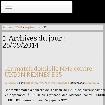
Passer
au
Accueil
»
2014
»
septembre
»
25
contenu
Archives du jour :
25/09/2014
1er match domicile NM2 contre
UNION RENNES B35
25/09/2014
dans
Actualités
/
NM2
/
Séniors Masculins 1
(mis à jour le
21/12/2015
)
Le premier match à domicile de la saison 2014-2015 se jouera le samedi
27 septembre à 17H30 au Gymnase des Maradas contre l’UNION
RENNES B35. Venez soutenir l’équipe de NM2.