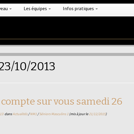
veau
Les équipes
Infos pratiques
23/10/2013
 compte sur vous samedi 26
13
dans
Actualités
/
NM1
/
Séniors Masculins 1
(mis à jour le
21/12/2015
)