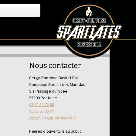
Nous contacter
Cergy-Pontoise Basket Ball
Complexe Sportif des Maradas
Sis Passage du lycée
95300 Pontoise
09 72 53 72 98
06 08 63 09 87
club@cergypontoisebb.fr
Heures d'ouverture au public: