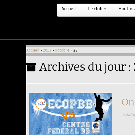
Accueil
Le club
Haut ni
Passer
au
Accueil
»
2013
»
octobre
»
23
contenu
Archives du jour :
On
23/10/20