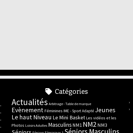
Catégories
Actualités
Arbitrage - Table de marque
Evènement
Jeunes
Féminines
IME - Sport Adapté
Le haut Niveau
Le Mini Basket
Les vidéos et les
NM2
Masculins
NM3
NM1
Photos
Loisirs Adultes
Séniors Masculins
Séniors
Séniors Féminines 1