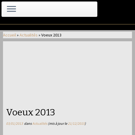
Passer
au
Accueil
»
Actualités
»
Voeux 2013
contenu
Voeux 2013
03/01/2013
dans
Actualités
(mis à jour le
21/12/2015
)