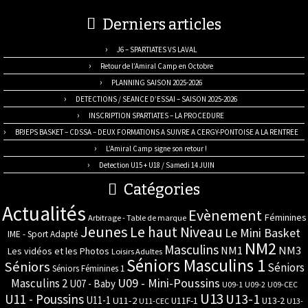
Derniers articles
J6 – SPARTIATES VS LAVAL
Retour de l’Amiral Camp en Octobre
PLANNING SAISON 2025-2026
DETECTIONS / SEANCE D’ESSAI – SAISON 2025-2026
INSCRIPTION SPARTIATES – LA PROCEDURE
BPJEPS BASKET – CDSSA – DEUX FORMATIONS A SUIVRE A CERGY-PONTOISE A LA RENTREE
L’Amiral Camp signe son retour !
Detection U15 + U18 / Samedi 14 JUIN
Catégories
Actualités
Evènement
Féminines
Arbitrage - Table de marque
Jeunes
Le haut Niveau
Le Mini Basket
IME - Sport Adapté
NM2
Masculins
NM3
NM1
Les vidéos et les Photos
Loisirs Adultes
Séniors Masculins 1
Séniors
Séniors
Séniors Féminines 1
U09 - Mini-Poussins
Masculins 2
U07 - Baby
U09-1
U09-2
U09-CEC
U13
U11 - Poussins
U13-1
U11-1
U11-2
U11F-1
U13-2
U11-CEC
U13-