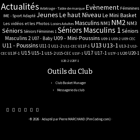
Actualités
Evènement
Féminines
Arbitrage - Table de marque
Jeunes
Le haut Niveau
Le Mini Basket
IME - Sport Adapté
NM2
Masculins
NM3
NM1
Les vidéos et les Photos
Loisirs Adultes
Séniors Masculins 1
Séniors
Séniors
Séniors Féminines 1
U09 - Mini-Poussins
Masculins 2
U07 - Baby
U09-1
U09-2
U09-CEC
U13
U11 - Poussins
U13-1
U11-1
U11-2
U11F-1
U13-2
U11-CEC
U13-
U17
U15
U15-1
U17-1
U20-1
U15-2
U20
U13F-1
U15-CEC
CEC
U17F-1
U15F-1
U20-2
U20F-1
Outils du Club
Club Basket Manager
Messagerie du club
· © 2026
· Adapté par
Pierre MARCHAND (PimCoding.com)
·